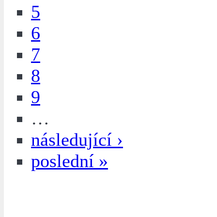
5
6
7
8
9
…
následující ›
poslední »