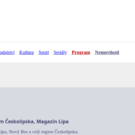
odajství
Kultura
Sport
Seriály
Program
Nemovitosti
am Českolipska, Magazín Lípa
Lípu, Nový Bor a celý region Českolipska.