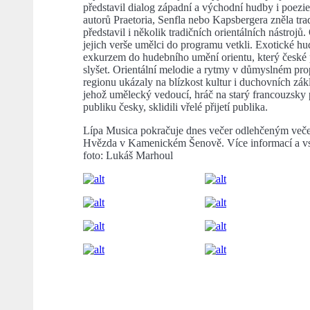
představil dialog západní a východní hudby i poez
autorů Praetoria, Senfla nebo Kapsbergera zněla tra
představil i několik tradičních orientálních nástrojů
jejich verše umělci do programu vetkli. Exotické 
exkurzem do hudebního umění orientu, který česk
slyšet. Orientální melodie a rytmy v důmyslném pro
regionu ukázaly na blízkost kultur i duchovních zá
jehož umělecký vedoucí, hráč na starý francouzsky
publiku česky, sklidili vřelé přijetí publika.
Lípa Musica pokračuje dnes večer odlehčeným večer
Hvězda v Kamenickém Šenově. Více informací a v
foto: Lukáš Marhoul