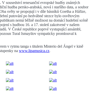
ie. V sousedství renesanční evropské hudby známých
diční hudba persko-arabská, nová i staršího data, a soubor
. Oba světy se propojují i v díle básníků Goetha a Háfize,
hudební putování po hedvábné stezce bylo osvětovým
é publikum nemá běžně možnost na domácí hudební scéně
pojení s hudbou 16. a 17. století zakotvené v našem
kladů. V České republice poprvé vystupující ansámbl,
 pozoun Tural Ismayilov sympaticky promlouval k
em v rytmu tanga s titulem Misterio del Ángel v kině
stupenky na
www.lipamusica.cz
.