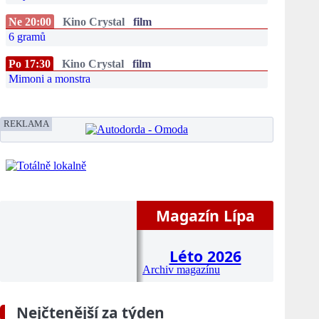
Ne 20:00
Kino Crystal
film
6 gramů
Po 17:30
Kino Crystal
film
Mimoni a monstra
REKLAMA
Magazín Lípa
Léto 2026
Archiv magazínu
Nejčtenější za týden