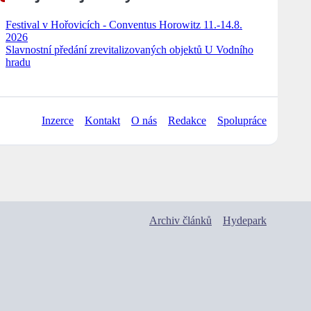
Festival v Hořovicích - Conventus Horowitz 11.-14.8.
2026
Slavnostní předání zrevitalizovaných objektů U Vodního
hradu
Inzerce
Kontakt
O nás
Redakce
Spolupráce
Archiv článků
Hydepark