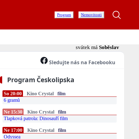
Program
Nemovitosti
svátek má
Soběslav
Sledujte nás na Facebooku
Program Českolipska
So 20:00
Kino Crystal
film
6 gramů
Ne 15:30
Kino Crystal
film
Tlapková patrola: Dinosauří film
Ne 17:00
Kino Crystal
film
Odyssea