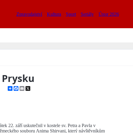
Zpravodajství
Kultura
Sport
Seriály
Únor 2026
 Prysku
Share
Facebook
Email
X
ek 22. září uskutečnil v kostele sv. Petra a Pavla v
 německého souboru Anima Shirvani, který návštěvníkům