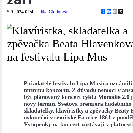
Share
Facebook
Email
X
5.9.2024 07:42
|
Jitka Cidlinová
Pořadatelé festivalu Lípa Musica oznámil
termínu koncertu. Z důvodu nemoci v ans
být plánovaný koncert cyklu Monodie 2.0 
nový termín. Světová premiéra hudebního
skladatelky, klavíristky a zpěvačky Beaty
uskuteční v semilské Fabrice 1861 v pondělí
Vstupenky na koncert zůstávají v platnosti