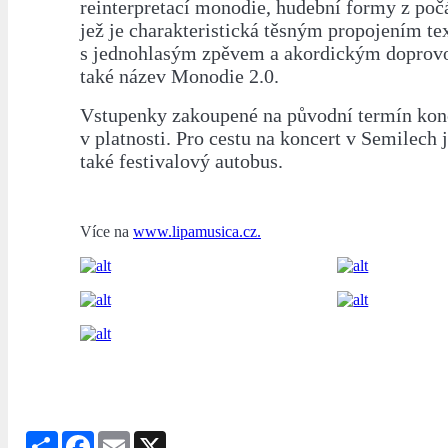
reinterpretací monodie, hudební formy z počát
jež je charakteristická těsným propojením te
s jednohlasým zpěvem a akordickým doprov
také název Monodie 2.0.
Vstupenky zakoupené na původní termín konc
v platnosti. Pro cestu na koncert v Semilech
také festivalový autobus.
Více na
www.lipamusica.cz.
Share
Facebook
Email
X