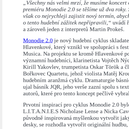
„Všechny nás velmi mrzí, že musíme koncert o
premiéru Monodie 2.0 se těšíme už dva roky. 
však co nejrychleji zajistit nový termín, aby
o tento hudební zážitek nepřipravili,“
uvádí ř
a zároveň jeden z interpretů Martin Prokeš.
Monodie 2.0
je nový hudební cyklus skladat
Hlavenkové, který vznikl ve spolupráci s fes
Musica. Na projektu se kromě Hlavenkové pod
významní hudebníci, klarinetista Vojtěch Nýd
Kirill Yakovlev, trumpetista Oskar Török a č
Bořkovec Quartetu, jehož violista Matěj Krou
hudebním aranžmá cyklu. Dramaturgie básni
ujal básník JQR, jeho verše zazní spolu s tex
autorů, které pro tento koncept pečlivě vybral
Prvotní inspirací pro cyklus Monodie 2.0 by
L.I.T.A.N.I.E.S Nicholase Lense a Nicka Cav
původně inspirovaná myšlenkou vytvořit jak
desky, se rozhodla vytvořit originální hudbu, 