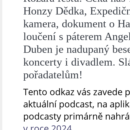
Honzy Dědka, Expedičn
kamera, dokument o Ha
loučení s páterem Ange
Duben je nadupaný bes
koncerty i divadlem. Sl
pořadatelům!
Tento odkaz vás zavede 
aktuální podcast, na apli
podcasty primárně nahr
v roce 2024.