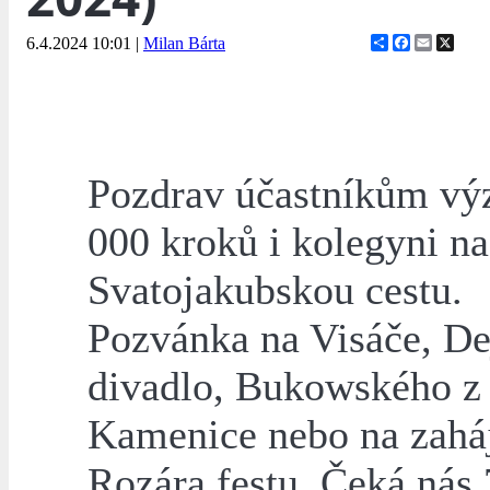
Share
Facebook
Email
X
6.4.2024 10:01
|
Milan Bárta
Pozdrav účastníkům vý
000 kroků i kolegyni na
Svatojakubskou cestu.
Pozvánka na Visáče, De
divadlo, Bukowského z
Kamenice nebo na zahá
Rozára festu. Čeká nás