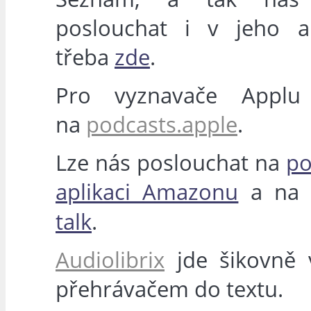
poslouchat i v jeho ap
třeba
zde
.
Pro vyznavače Applu
na
podcasts.apple
.
Lze nás poslouchat na
po
aplikaci Amazonu
a n
talk
.
Audiolibrix
jde šikovně v
přehrávačem do textu.