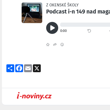
Share
Facebook
Email
X