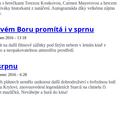
lu s herečkami Terezou Kostkovou, Carmen Mayerovou a hercem
iváky historkami z natáčení. Autogramiáda díky velkému zájmu
y.
ovém Boru promítá i v sprnu
pen 2016 - 13:18
t na další filmové zážitky pod širým nebem v letním kině v
 a neopakovatelnou atmosféru prostředí.
 srpnu
enec 2016 - 6:28
 plátnech nemělo uniknout další dobrodružství s hvězdnou lodí
u Krylovi, znovuuvedení legendárních Starců na chmelu či
 mazlíčků. Neváhejte a hurá do kina!