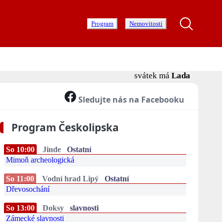
Program
Nemovitosti
svátek má
Lada
Sledujte nás na Facebooku
Program Českolipska
So 10:00
Jinde
Ostatní
Mimoň archeologická
So 11:00
Vodní hrad Lipý
Ostatní
Dřevosochání
So 13:00
Doksy
slavnosti
Zámecké slavnosti