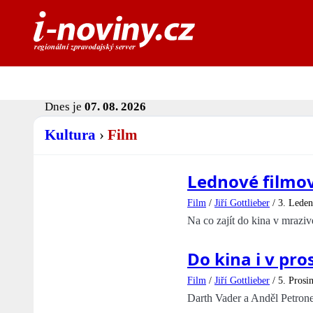
Dnes je
07. 08. 2026
Kultura
›
Film
Lednové filmov
Film
/
Jiří Gottlieber
/
3. Leden
Na co zajít do kina v mrazi
Do kina i v pro
Film
/
Jiří Gottlieber
/
5. Prosi
Darth Vader a Anděl Petronel