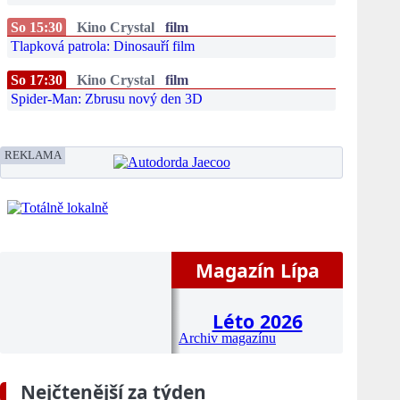
So 15:30
Kino Crystal
film
Tlapková patrola: Dinosauří film
So 17:30
Kino Crystal
film
Spider-Man: Zbrusu nový den 3D
REKLAMA
Magazín Lípa
Léto 2026
Archiv magazínu
Nejčtenější za týden