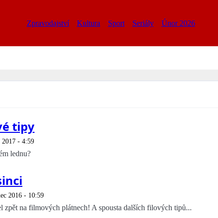
Zpravodajství
Kultura
Sport
Seriály
Únor 2026
é tipy
 2017 - 4:59
vém lednu?
sinci
nec 2016 - 10:59
 zpět na filmových plátnech! A spousta dalších filových tipů...