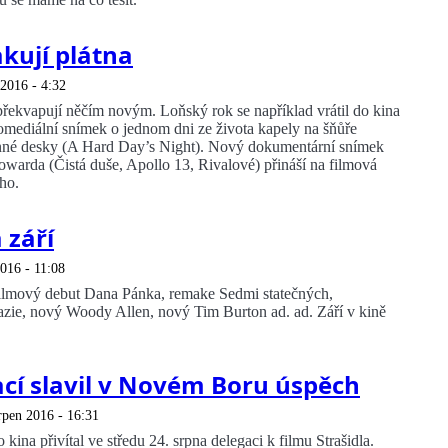
akují plátna
 2016 - 4:32
řekvapují něčím novým. Loňský rok se například vrátil do kina
mediální snímek o jednom dni ze života kapely na šňůře
menné desky (A Hard Day’s Night). Nový dokumentární snímek
warda (Čistá duše, Apollo 13, Rivalové) přináší na filmová
ho.
 září
2016 - 11:08
filmový debut Dana Pánka, remake Sedmi statečných,
zie, nový Woody Allen, nový Tim Burton ad. ad. Září v kině
ací slavil v Novém Boru úspěch
rpen 2016 - 16:31
ina přivítal ve středu 24. srpna delegaci k filmu Strašidla.