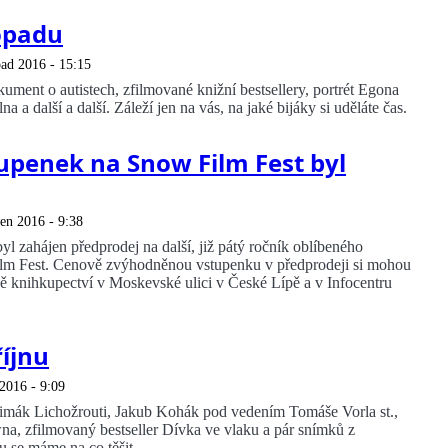
topadu
pad 2016 - 15:15
ument o autistech, zfilmované knižní bestsellery, portrét Egona
 a další a další. Záleží jen na vás, na jaké bijáky si uděláte čas.
upenek na Snow Film Fest byl
jen 2016 - 9:38
l zahájen předprodej na další, již pátý ročník oblíbeného
ilm Fest. Cenově zvýhodněnou vstupenku v předprodeji si mohou
 knihkupectví v Moskevské ulici v České Lípě a v Infocentru
říjnu
 2016 - 9:09
mák Lichožrouti, Jakub Kohák pod vedením Tomáše Vorla st.,
a, zfilmovaný bestseller Dívka ve vlaku a pár snímků z
nu se máme na co těšit.