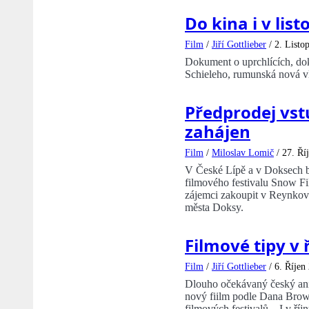
Do kina i v lis
Film
/
Jiří Gottlieber
/
2. Listo
Dokument o uprchlících, dok
Schieleho, rumunská nová vlna
Předprodej vst
zahájen
Film
/
Miloslav Lomič
/
27. Ří
V České Lípě a v Doksech by
filmového festivalu Snow F
zájemci zakoupit v Reynkově
města Doksy.
Filmové tipy v 
Film
/
Jiří Gottlieber
/
6. Říjen
Dlouho očekávaný český ani
nový fiilm podle Dana Brown
filmových festivalů... I v říj