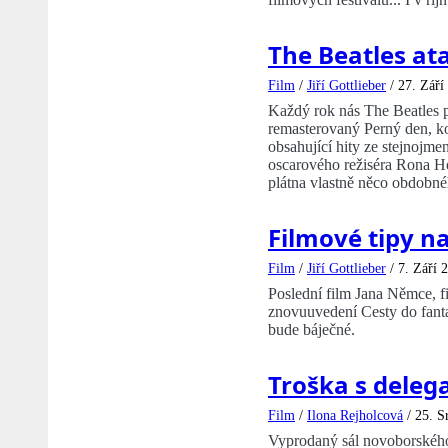
The Beatles at
Film
/
Jiří Gottlieber
/
27. Září
Každý rok nás The Beatles p
remasterovaný Perný den, ko
obsahující hity ze stejnoj
oscarového režiséra Rona Ho
plátna vlastně něco obdobné
Filmové tipy na
Film
/
Jiří Gottlieber
/
7. Září 
Poslední film Jana Němce, 
znovuuvedení Cesty do fanta
bude báječné.
Troška s deleg
Film
/
Ilona Rejholcová
/
25. S
Vyprodaný sál novoborského k