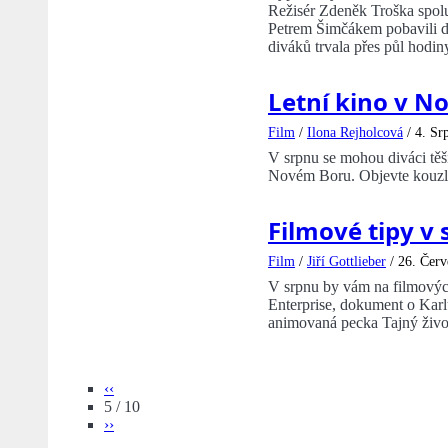
Režisér Zdeněk Troška spo
Petrem Šimčákem pobavili d
diváků trvala přes půl hodin
Letní kino v N
Film
/
Ilona Rejholcová
/
4. Sr
V srpnu se mohou diváci těši
Novém Boru. Objevte kouzlo
Filmové tipy v
Film
/
Jiří Gottlieber
/
26. Červ
V srpnu by vám na filmových
Enterprise, dokument o Karl
animovaná pecka Tajný život
‹‹
5 / 10
››