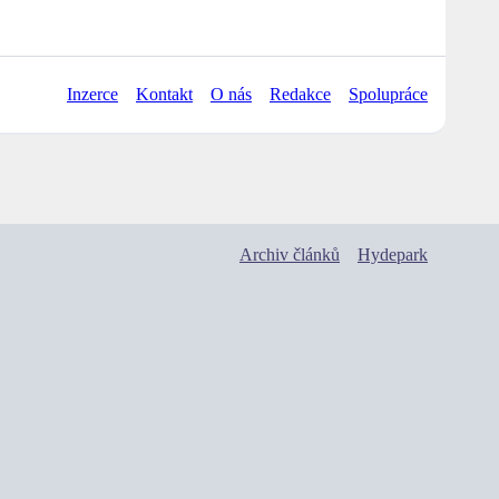
Inzerce
Kontakt
O nás
Redakce
Spolupráce
Archiv článků
Hydepark