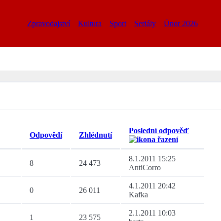
Zpravodajství
Kultura
Sport
Seriály
Únor 2026
Poslední odpověď
Odpovědí
Zhlédnutí
8.1.2011 15:25
8
24 473
AntiCorro
4.1.2011 20:42
0
26 011
Kafka
2.1.2011 10:03
1
23 575