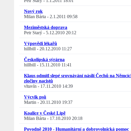
Petr Starý
-
1.1.2011 18:01
Nový rok
Milan Bárta
-
2.1.2011 09:58
Meziměstská doprava
Petr Starý
-
5.12.2010 20:12
Výpovědi lékařů
hillbill
-
20.12.2010 11:27
Českolipská sýrárna
hillbill
-
15.11.2010 11:41
Klaus odmítl slepé srovnávání násilí Čechů na Němcíc
zločiny nacistů
vltavín
-
17.11.2010 14:39
Výcvik psů
Martin
-
20.11.2010 19:37
Koalice v České Lípě
Milan Bárta
-
17.10.2010 20:18
Povodně 2010 - Humanitární a dobrovolnická pomoc