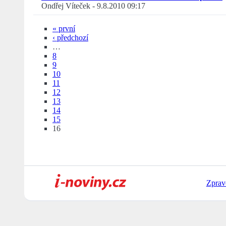
Ondřej Víteček
-
9.8.2010 09:17
« první
‹ předchozí
…
8
9
10
11
12
13
14
15
16
Zprav