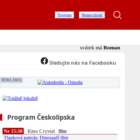
Program
Nemovitosti
svátek má
Roman
Sledujte nás na Facebooku
REKLAMA
Program Českolipska
Ne 15:30
Kino Crystal
film
Tlapková patrola: Dinosauří film