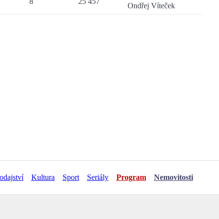
8
25 457
Ondřej Víteček
odajství
Kultura
Sport
Seriály
Program
Nemovitosti