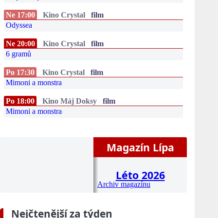
Ne 17:00
Kino Crystal
film
Odyssea
Ne 20:00
Kino Crystal
film
6 gramů
Po 17:30
Kino Crystal
film
Mimoni a monstra
Po 18:00
Kino Máj Doksy
film
Mimoni a monstra
Magazín Lípa
Léto 2026
Archiv magazínu
Nejčtenější za týden