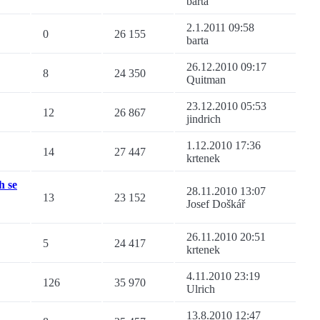
barta
2.1.2011 09:58
0
26 155
barta
26.12.2010 09:17
8
24 350
Quitman
23.12.2010 05:53
12
26 867
jindrich
1.12.2010 17:36
14
27 447
krtenek
h se
28.11.2010 13:07
13
23 152
Josef Doškář
26.11.2010 20:51
5
24 417
krtenek
4.11.2010 23:19
126
35 970
Ulrich
13.8.2010 12:47