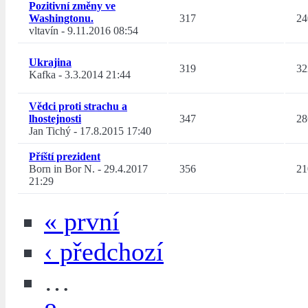
Pozitivní změny ve
Washingtonu.
317
24
vltavín
-
9.11.2016 08:54
Ukrajina
319
32
Kafka
-
3.3.2014 21:44
Vědci proti strachu a
lhostejnosti
347
28
Jan Tichý
-
17.8.2015 17:40
Příští prezident
Born in Bor N.
-
29.4.2017
356
21
21:29
« první
‹ předchozí
…