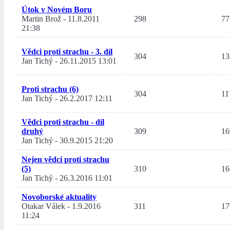
Útok v Novém Boru
Martin Brož
-
11.8.2011
298
77
21:38
Vědci proti strachu - 3. díl
304
13
Jan Tichý
-
26.11.2015 13:01
Proti strachu (6)
304
11
Jan Tichý
-
26.2.2017 12:11
Vědci proti strachu - díl
druhý
309
16
Jan Tichý
-
30.9.2015 21:20
Nejen vědci proti strachu
(5)
310
16
Jan Tichý
-
26.3.2016 11:01
Novoborské aktuality
Otakar Válek
-
1.9.2016
311
17
11:24