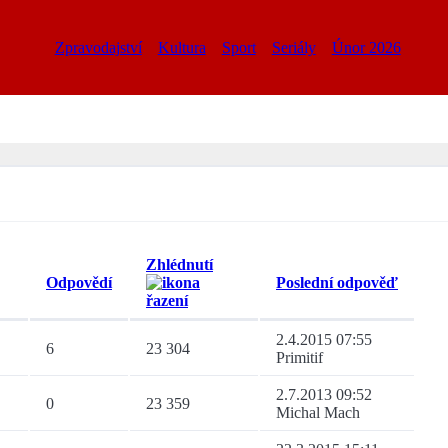
Zpravodajství
Kultura
Sport
Seriály
Únor 2026
Zhlédnutí
Odpovědí
Poslední odpověď
2.4.2015 07:55
6
23 304
Primitif
2.7.2013 09:52
0
23 359
Michal Mach