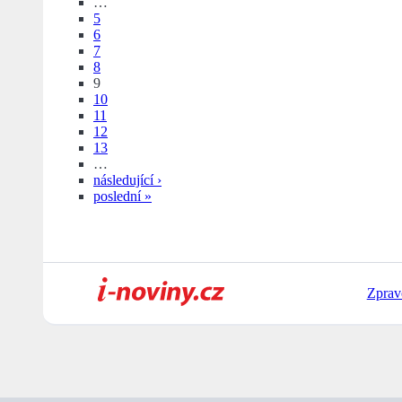
…
5
6
7
8
9
10
11
12
13
…
následující ›
poslední »
Zprav