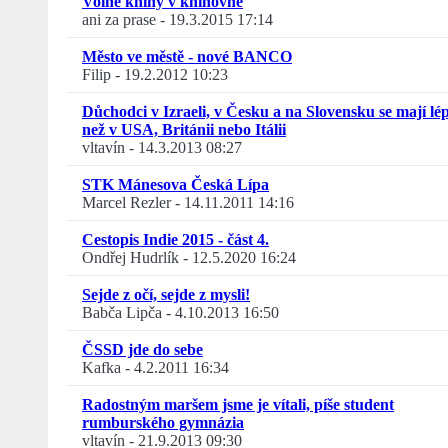
Volné knihy v knihovně
ani za prase
-
19.3.2015 17:14
Město ve městě - nové BANCO
Filip
-
19.2.2012 10:23
Důchodci v Izraeli, v Česku a na Slovensku se mají lé
než v USA, Británii nebo Itálii
vltavín
-
14.3.2013 08:27
STK Mánesova Česká Lípa
Marcel Rezler
-
14.11.2011 14:16
Cestopis Indie 2015 - část 4.
Ondřej Hudrlík
-
12.5.2020 16:24
Sejde z očí, sejde z mysli!
Babča Lipča
-
4.10.2013 16:50
ČSSD jde do sebe
Kafka
-
4.2.2011 16:34
Radostným maršem jsme je vítali, píše student
rumburského gymnázia
vltavín
-
21.9.2013 09:30