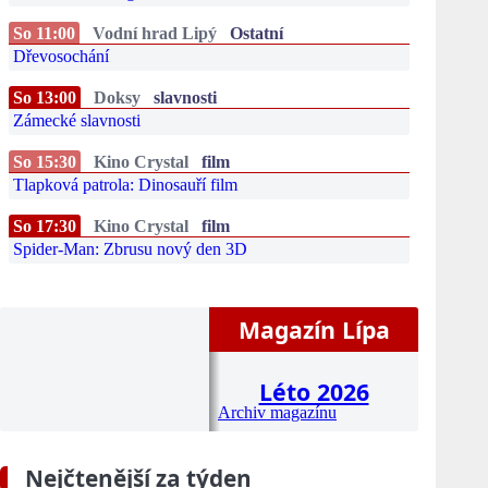
So 11:00
Vodní hrad Lipý
Ostatní
Dřevosochání
So 13:00
Doksy
slavnosti
Zámecké slavnosti
So 15:30
Kino Crystal
film
Tlapková patrola: Dinosauří film
So 17:30
Kino Crystal
film
Spider-Man: Zbrusu nový den 3D
Magazín Lípa
Léto 2026
Archiv magazínu
Nejčtenější za týden