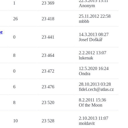
22.3.2015 15:11
1
23 369
Anonym
25.11.2012 22:58
26
23 418
mbbb
pe
14.3.2013 08:27
0
23 441
Josef Doškář
2.2.2012 13:07
8
23 464
lukenak
12.5.2020 16:24
0
23 472
Ondra
28.10.2013 03:28
6
23 476
fidel.cech@atlas.cz
8.2.2011 15:36
8
23 520
Of the Moon
2.10.2013 11:07
10
23 528
moldavit