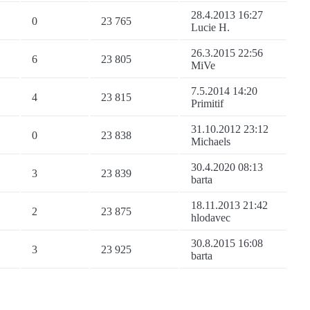
28.4.2013 16:27
0
23 765
Lucie H.
26.3.2015 22:56
6
23 805
MiVe
7.5.2014 14:20
4
23 815
Primitif
31.10.2012 23:12
0
23 838
Michaels
30.4.2020 08:13
3
23 839
barta
18.11.2013 21:42
2
23 875
hlodavec
30.8.2015 16:08
3
23 925
barta