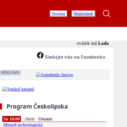
Program
Nemovitosti
svátek má
Lada
Sledujte nás na Facebooku
REKLAMA
Program Českolipska
So 10:00
Jinde
Ostatní
Mimoň archeologická