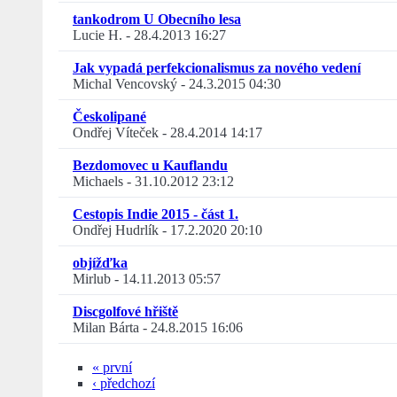
tankodrom U Obecního lesa
Lucie H.
-
28.4.2013 16:27
Jak vypadá perfekcionalismus za nového vedení
Michal Vencovský
-
24.3.2015 04:30
Českolipané
Ondřej Víteček
-
28.4.2014 14:17
Bezdomovec u Kauflandu
Michaels
-
31.10.2012 23:12
Cestopis Indie 2015 - část 1.
Ondřej Hudrlík
-
17.2.2020 20:10
objížďka
Mirlub
-
14.11.2013 05:57
Discgolfové hřiště
Milan Bárta
-
24.8.2015 16:06
« první
‹ předchozí