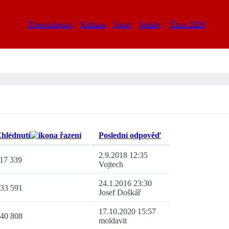
Zpravodajství
Kultura
Sport
Seriály
Únor 2026
hlédnutí
Poslední odpověď
2.9.2018 12:35
17 339
Vojtech
24.1.2016 23:30
33 591
Josef Doškář
17.10.2020 15:57
40 808
moldavit