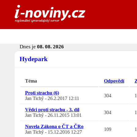
Dnes je
08. 08. 2026
Hydepark
Téma
Odpovědí
Z
Proti strachu (6)
304
1
Jan Tichý
-
26.2.2017 12:11
Vědci proti strachu - 3. díl
304
1
Jan Tichý
-
26.11.2015 13:01
Novela Zákona o ČT a ČRo
109
1
Jan Tichý
-
15.12.2016 12:27