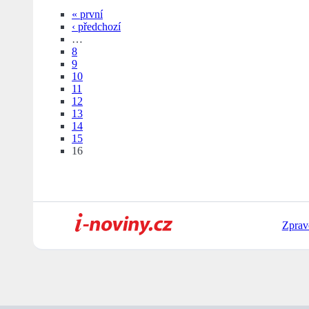
« první
‹ předchozí
…
8
9
10
11
12
13
14
15
16
Zprav