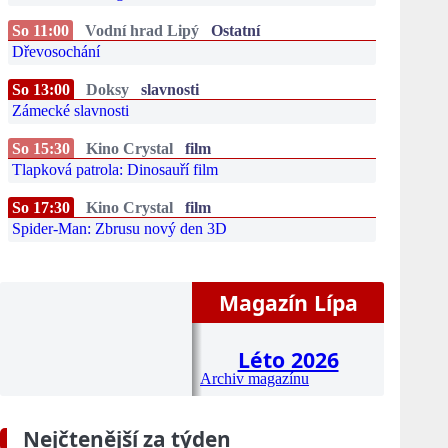
So 11:00
Vodní hrad Lipý
Ostatní
Dřevosochání
So 13:00
Doksy
slavnosti
Zámecké slavnosti
So 15:30
Kino Crystal
film
Tlapková patrola: Dinosauří film
So 17:30
Kino Crystal
film
Spider-Man: Zbrusu nový den 3D
Magazín Lípa
Léto 2026
Archiv magazínu
Nejčtenější za týden