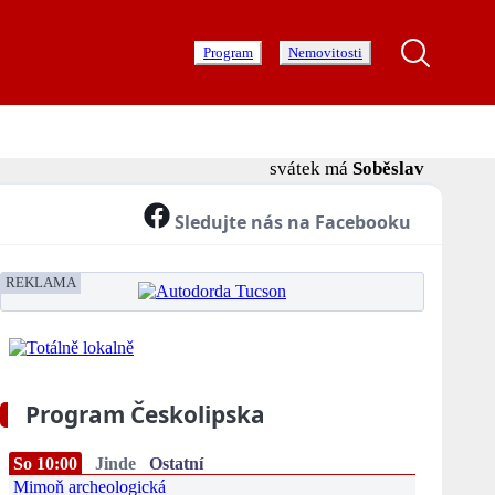
Program
Nemovitosti
svátek má
Soběslav
Sledujte nás na Facebooku
REKLAMA
Program Českolipska
So 10:00
Jinde
Ostatní
Mimoň archeologická