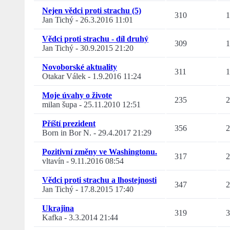
Nejen vědci proti strachu (5)
310
1
Jan Tichý
-
26.3.2016 11:01
Vědci proti strachu - díl druhý
309
1
Jan Tichý
-
30.9.2015 21:20
Novoborské aktuality
311
1
Otakar Válek
-
1.9.2016 11:24
Moje úvahy o živote
235
2
milan šupa
-
25.11.2010 12:51
Příští prezident
356
2
Born in Bor N.
-
29.4.2017 21:29
Pozitivní změny ve Washingtonu.
317
2
vltavín
-
9.11.2016 08:54
Vědci proti strachu a lhostejnosti
347
2
Jan Tichý
-
17.8.2015 17:40
Ukrajina
319
3
Kafka
-
3.3.2014 21:44