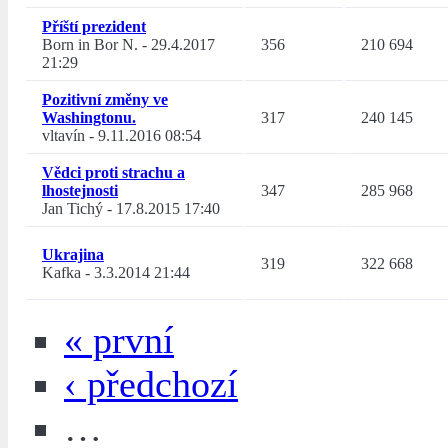
Příští prezident
Born in Bor N.
-
29.4.2017
356
210 694
21:29
Pozitivní změny ve
Washingtonu.
317
240 145
vltavín
-
9.11.2016 08:54
Vědci proti strachu a
lhostejnosti
347
285 968
Jan Tichý
-
17.8.2015 17:40
Ukrajina
319
322 668
Kafka
-
3.3.2014 21:44
« první
‹ předchozí
…