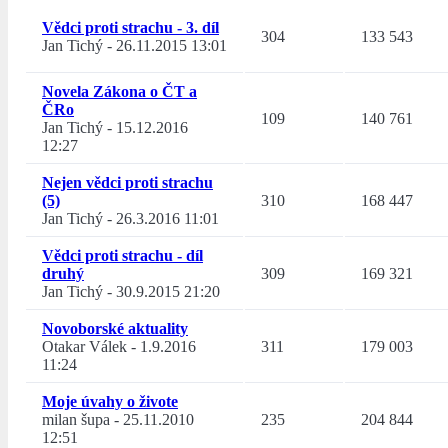
Vědci proti strachu - 3. díl
304
133 543
Jan Tichý
-
26.11.2015 13:01
Novela Zákona o ČT a
ČRo
109
140 761
Jan Tichý
-
15.12.2016
12:27
Nejen vědci proti strachu
(5)
310
168 447
Jan Tichý
-
26.3.2016 11:01
Vědci proti strachu - díl
druhý
309
169 321
Jan Tichý
-
30.9.2015 21:20
Novoborské aktuality
Otakar Válek
-
1.9.2016
311
179 003
11:24
Moje úvahy o živote
milan šupa
-
25.11.2010
235
204 844
12:51