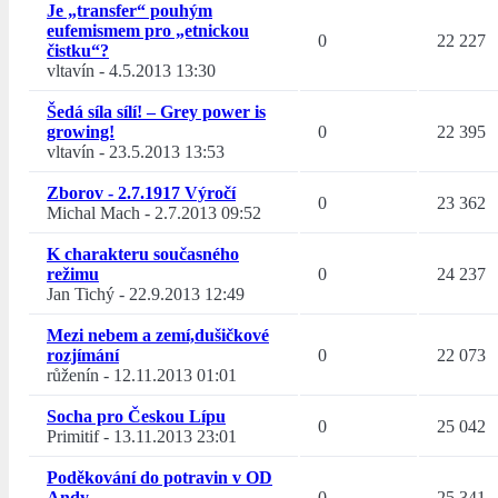
Je „transfer“ pouhým
eufemismem pro „etnickou
0
22 227
čistku“?
vltavín
-
4.5.2013 13:30
Šedá síla sílí! – Grey power is
growing!
0
22 395
vltavín
-
23.5.2013 13:53
Zborov - 2.7.1917 Výročí
0
23 362
Michal Mach
-
2.7.2013 09:52
K charakteru současného
režimu
0
24 237
Jan Tichý
-
22.9.2013 12:49
Mezi nebem a zemí,dušičkové
rozjímání
0
22 073
růženín
-
12.11.2013 01:01
Socha pro Českou Lípu
0
25 042
Primitif
-
13.11.2013 23:01
Poděkování do potravin v OD
Andy
0
25 341