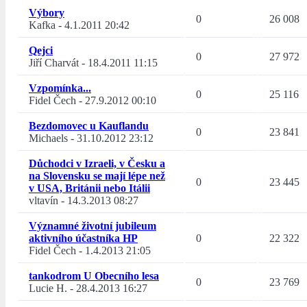
Výbory
0
26 008
Kafka
-
4.1.2011 20:42
Qejci
0
27 972
Jiří Charvát
-
18.4.2011 11:15
Vzpomínka...
0
25 116
Fidel Čech
-
27.9.2012 00:10
Bezdomovec u Kauflandu
0
23 841
Michaels
-
31.10.2012 23:12
Důchodci v Izraeli, v Česku a
na Slovensku se mají lépe než
0
23 445
v USA, Británii nebo Itálii
vltavín
-
14.3.2013 08:27
Významné životní jubileum
aktivního účastníka HP
0
22 322
Fidel Čech
-
1.4.2013 21:05
tankodrom U Obecního lesa
0
23 769
Lucie H.
-
28.4.2013 16:27