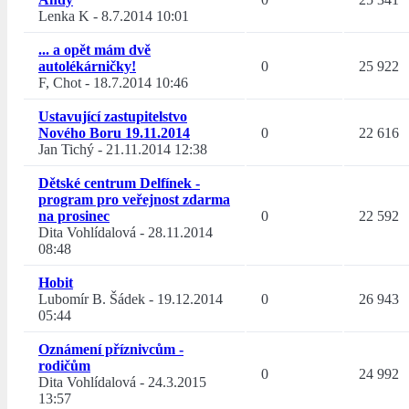
Lenka K
-
8.7.2014 10:01
... a opět mám dvě
autolékárničky!
0
25 922
F, Chot
-
18.7.2014 10:46
Ustavující zastupitelstvo
Nového Boru 19.11.2014
0
22 616
Jan Tichý
-
21.11.2014 12:38
Dětské centrum Delfínek -
program pro veřejnost zdarma
na prosinec
0
22 592
Dita Vohlídalová
-
28.11.2014
08:48
Hobit
Lubomír B. Šádek
-
19.12.2014
0
26 943
05:44
Oznámení příznivcům -
rodičům
0
24 992
Dita Vohlídalová
-
24.3.2015
13:57