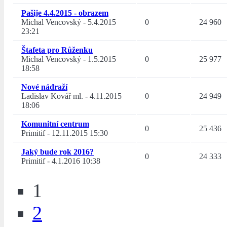
Pašije 4.4.2015 - obrazem
Michal Vencovský
-
5.4.2015
0
24 960
23:21
Štafeta pro Růženku
Michal Vencovský
-
1.5.2015
0
25 977
18:58
Nové nádraží
Ladislav Kovář ml.
-
4.11.2015
0
24 949
18:06
Komunitní centrum
0
25 436
Primitif
-
12.11.2015 15:30
Jaký bude rok 2016?
0
24 333
Primitif
-
4.1.2016 10:38
1
2