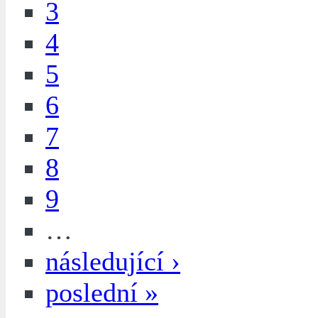
3
4
5
6
7
8
9
…
následující ›
poslední »