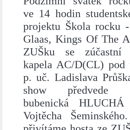
Podzimní svátek rock
ve 14 hodin studentsk
projektu Škola rocku 
Glaas, Kings Of The A
ZUŠku se zúčastní t
kapela AC/D(CL) pod
p. uč. Ladislava Průšk
show předvede ob
bubenická HLUCHÁ
Vojtěcha Šeminského
přivítáme hosta ze Z