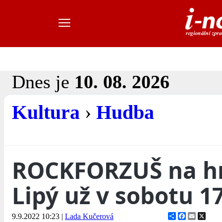
Dnes je
10. 08. 2026
Kultura
›
Hudba
ROCKFORZUŠ na h
Lipý už v sobotu 17
Share
Facebook
Email
X
9.9.2022 10:23
|
Lada Kučerová