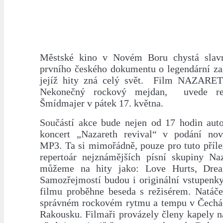
Městské kino v Novém Boru chystá slavn
prvního českého dokumentu o legendární zah
jejíž hity zná celý svět. Film NAZARET
Nekonečný rockový mejdan, uvede rež
Šmídmajer v pátek 17. května.
Součástí akce bude nejen od 17 hodin auto
koncert „Nazareth revival“ v podání nov
MP3. Ta si mimořádně, pouze pro tuto přílež
repertoár nejznámějších písní skupiny Naz
můžeme na hity jako: Love Hurts, Dre
Samozřejmostí budou i originální vstupenky
filmu proběhne beseda s režisérem. Natáče
správném rockovém rytmu a tempu v Čechá
Rakousku. Filmaři provázely členy kapely na