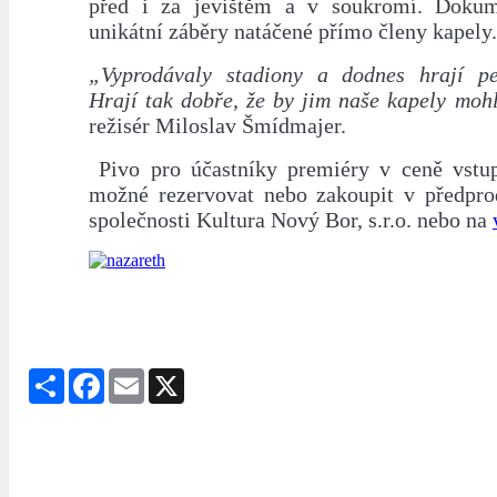
před i za jevištěm a v soukromí. Dokum
unikátní záběry natáčené přímo členy kapely.
„Vyprodávaly stadiony a dodnes hrají pe
Hrají tak dobře, že by jim naše kapely mohl
režisér Miloslav Šmídmajer.
Pivo pro účastníky premiéry v ceně vstu
možné rezervovat nebo zakoupit v předpro
společnosti Kultura Nový Bor, s.r.o. nebo na
Share
Facebook
Email
X