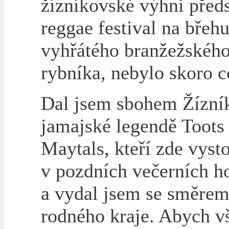
žízníkovské výhni předs
reggae festival na břeh
vyhřátého branžežskéh
rybníka, nebylo skoro co
Dal jsem sbohem Žízní
jamajské legendě Toots
Maytals, kteří zde vyst
v pozdních večerních h
a vydal jsem se směrem
rodného kraje. Abych v