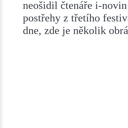
neošidil čtenáře i-novin
postřehy z třetího festi
dne, zde je několik obr