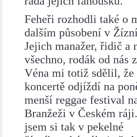
řada jejich fanoušků.
Feheři rozhodli také o
dalším působení v Žízn
Jejich manažer, řidič a
všechno, rodák od nás z
Véna mi totiž sdělil, že
koncertě odjíždí na po
menší reggae festival n
Branžeži v Českém ráji
jsem si tak v pekelné