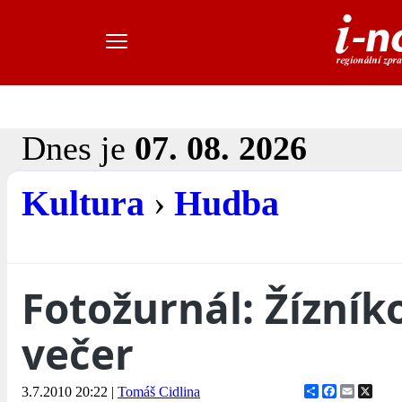
Dnes je
07. 08. 2026
Kultura
›
Hudba
Fotožurnál: Žízníko
večer
Share
Facebook
Email
X
3.7.2010 20:22
|
Tomáš Cidlina