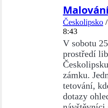
Malování
Českolipsko
8:43
V sobotu 25
prostředí l
Českolipsku
zámku. Jedn
tetování, kd
dotazy ohled
návštěvníci 