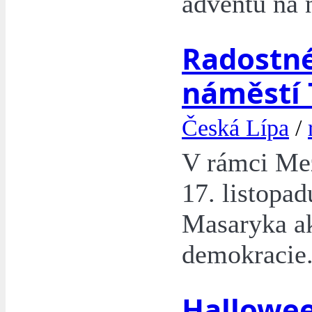
adventu na 
Radostné
náměstí T
Česká Lípa
/
V rámci Mez
17. listopad
Masaryka a
demokracie
Hallowee