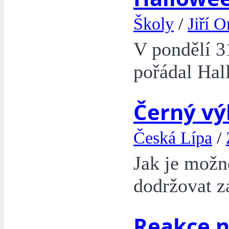
Školy
/
Jiří O
V pondělí 3
pořádal Hal
Černý vý
Česká Lípa
/
Jak je možn
dodržovat z
Reakce n