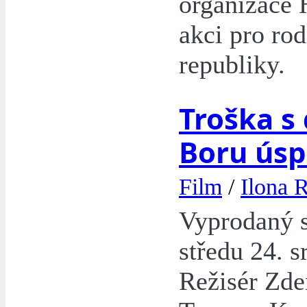
organizace 
akci pro rod
republiky.
Troška s
Boru ús
Film
/
Ilona 
Vyprodaný s
středu 24. s
Režisér Zde