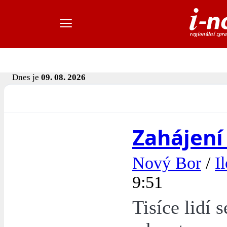
Dnes je
09. 08. 2026
Zahájení
Nový Bor
/
I
9:51
Tisíce lidí 