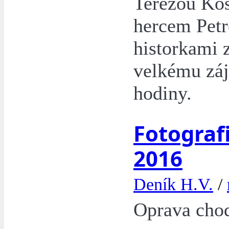
Terezou Ko
hercem Pet
historkami 
velkému záj
hodiny.
Fotografi
2016
Deník H.V.
/
Oprava chod