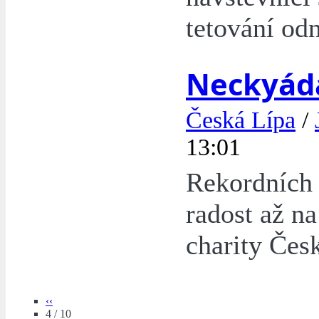
tetování odn
Neckyád
Česká Lípa
/
13:01
Rekordních 
radost až na
charity Čes
‹‹
4 / 10