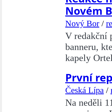
Novém B
Nový Bor
/
r
V redakční p
banneru, kt
kapely Orte
První rep
Česká Lípa
/
Na neděli 11