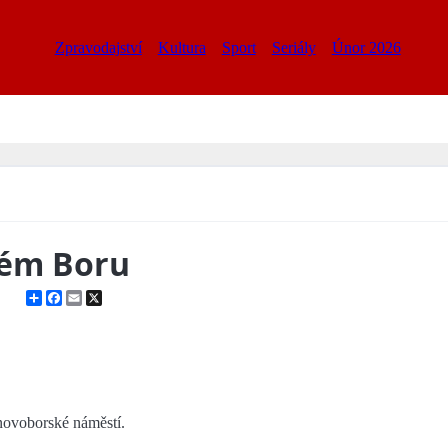
Zpravodajství
Kultura
Sport
Seriály
Únor 2026
vém Boru
Share
Facebook
Email
X
 novoborské náměstí.