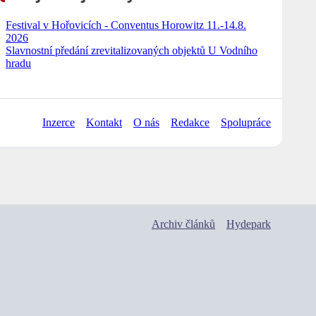
Festival v Hořovicích - Conventus Horowitz 11.-14.8.
2026
Slavnostní předání zrevitalizovaných objektů U Vodního
hradu
Inzerce
Kontakt
O nás
Redakce
Spolupráce
Archiv článků
Hydepark