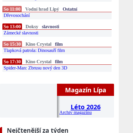
So 11:00
Vodní hrad Lipý
Ostatní
Dřevosochání
So 13:00
Doksy
slavnosti
Zámecké slavnosti
So 15:30
Kino Crystal
film
Tlapková patrola: Dinosauří film
So 17:30
Kino Crystal
film
Spider-Man: Zbrusu nový den 3D
Magazín Lípa
Léto 2026
Archiv magazínu
Nejčtenější za týden