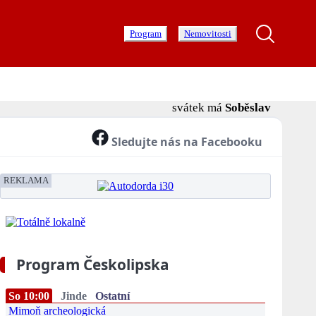
Program
Nemovitosti
svátek má
Soběslav
Sledujte nás na Facebooku
REKLAMA
Program Českolipska
So 10:00
Jinde
Ostatní
Mimoň archeologická