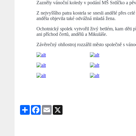
Zazněly vánoční koledy v podání MŠ Srdíčko a pě
Z nejvyššího patra kostela se snesli andělé přes celé
anděla objevila také odvážná mladá žena.
Ochotnický spolek vytvořil živý betlém, kam děti p
ani příchod čertů, andělů a Mikuláše.
Závěrečný ohňostroj rozzářil město společně s ván
Share
Facebook
Email
X