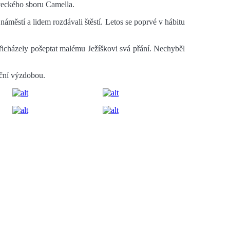
veckého sboru Camella.
 náměstí a lidem rozdávali štěstí. Letos se poprvé v hábitu
řicházely pošeptat malému Ježíškovi svá přání. Nechyběl
oční výzdobou.