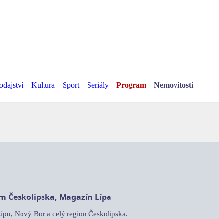
odajství
Kultura
Sport
Seriály
Program
Nemovitosti
am Českolipska, Magazín Lípa
Lípu, Nový Bor a celý region Českolipska.