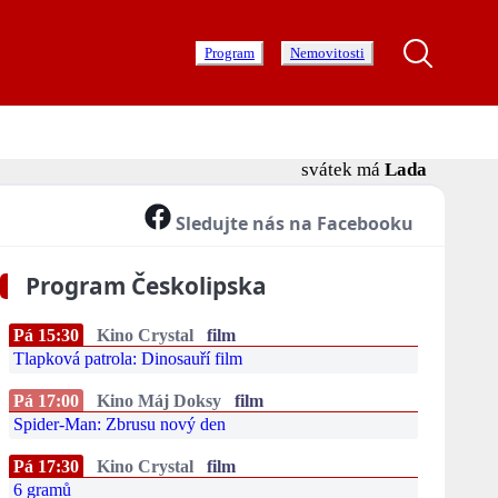
Program
Nemovitosti
svátek má
Lada
Sledujte nás na Facebooku
Program Českolipska
Pá 15:30
Kino Crystal
film
Tlapková patrola: Dinosauří film
Pá 17:00
Kino Máj Doksy
film
Spider-Man: Zbrusu nový den
Pá 17:30
Kino Crystal
film
6 gramů