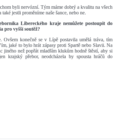
bychom byli nervózní. Tým máme dobrý a kvalitu na všech
a také jestli proměníme naše šance, nebo ne.
přeborníka Libereckého kraje nemůžete postoupit do
ia pro vyšší soutěž?
e. Ovšem konečně se v Lípě postavila umělá tráva, tím
m, jaké to bylo hrát zápasy proti Spartě nebo Slavii. Na
ic jiného než popřát mladším klukům hodně štěstí, aby si
jen krajský přebor, neodcházela by spousta hráčů do