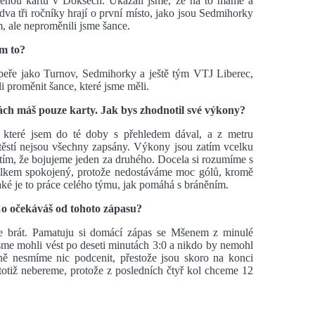
venou kartu v Doksech. Ukázali jsme, že na to máme a
dva tři ročníky hrají o první místo, jako jsou Sedmihorky
, ale neproměnili jsme šance.
m to?
peře jako Turnov, Sedmihorky a ještě tým VTJ Liberec,
li proměnit šance, které jsme měli.
tikách máš pouze karty. Jak bys zhodnotil své výkony?
 které jsem do té doby s přehledem dával, a z metru
těstí nejsou všechny zapsány. Výkony jsou zatím vcelku
to tím, že bojujeme jeden za druhého. Docela si rozumíme s
elkem spokojený, protože nedostáváme moc gólů, kromě
aké je to práce celého týmu, jak pomáhá s bráněním.
Co očekáváš od tohoto zápasu?
íme brát. Pamatuju si domácí zápas se Mšenem z minulé
o jsme mohli vést po deseti minutách 3:0 a nikdo by nemohl
avně nesmíme nic podcenit, přestože jsou skoro na konci
totiž nebereme, protože z posledních čtyř kol chceme 12
?