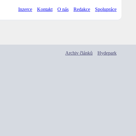
Inzerce
Kontakt
O nás
Redakce
Spolupráce
Archiv článků
Hydepark