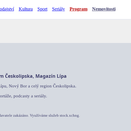
odajství
Kultura
Sport
Seriály
Program
Nemovitosti
am Českolipska, Magazín Lípa
Lípu, Nový Bor a celý region Českolipska.
ortáže, podcasty a seriály.
davatele zakázáno. Využíváme služeb stock.xchng.