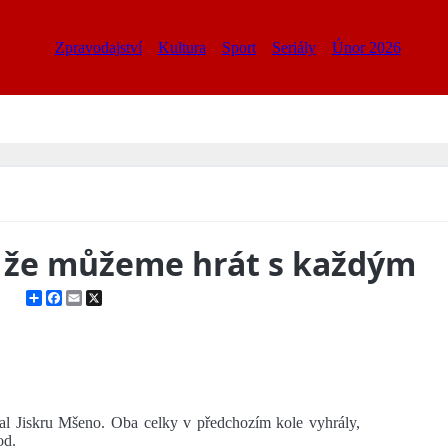
Zpravodajství
Kultura
Sport
Seriály
Únor 2026
e, že můžeme hrát s každým
Share
Facebook
Email
X
al Jiskru Mšeno. Oba celky v předchozím kole vyhrály,
od.