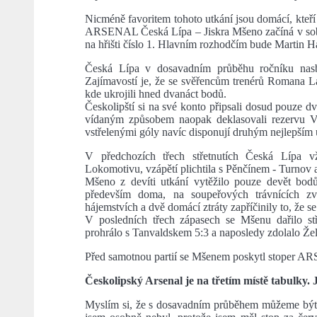
Nicméně favoritem tohoto utkání jsou domácí, kteří 
ARSENAL Česká Lípa – Jiskra Mšeno začíná v sobot
na hřišti číslo 1. Hlavním rozhodčím bude Martin 
Česká Lípa v dosavadním průběhu ročníku nasbí
Zajímavostí je, že se svěřencům trenérů Romana La
kde ukrojili hned dvanáct bodů.
Českolipští si na své konto připsali dosud pouze d
vídaným způsobem naopak deklasovali rezervu V
vstřelenými góly navíc disponují druhým nejlepším 
V předchozích třech střetnutích Česká Lípa v
Lokomotivu, vzápětí plichtila s Pěnčínem - Turnov
Mšeno z devíti utkání vytěžilo pouze devět bodů
především doma, na soupeřových trávnících zví
hájemstvích a dvě domácí ztráty zapříčinily to, že s
V posledních třech zápasech se Mšenu dařilo stř
prohrálo s Tanvaldskem 5:3 a naposledy zdolalo Že
Před samotnou partií se Mšenem poskytl stoper A
Českolipský Arsenal je na třetím místě tabulky.
Myslím si, že s dosavadním průběhem můžeme být 