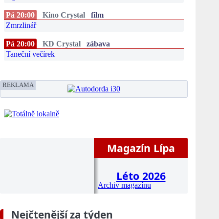
Pá 20:00
Kino Crystal
film
Zmrzlinář
Pá 20:00
KD Crystal
zábava
Taneční večírek
REKLAMA
Magazín Lípa
Léto 2026
Archiv magazínu
Nejčtenější za týden