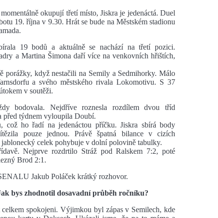
momentálně okupují třetí místo, Jiskra je jedenáctá. Duel
u 19. října v 9.30. Hrát se bude na Městském stadionu
Hamada.
rala 19 bodů a aktuálně se nachází na třetí pozici.
dry a Martina Šimona daří více na venkovních hřištích,
vě porážky, když nestačili na Semily a Sedmihorky. Málo
arnsdorfu a svého městského rivala Lokomotivu. S 37
útokem v soutěži.
ždy bodovala. Nejdříve roznesla rozdílem dvou tříd
 a před týdnem vyloupila Doubí.
, což ho řadí na jedenáctou příčku. Jiskra sbírá body
tězila pouze jednou. Právě špatná bilance v cizích
e jablonecký celek pohybuje v dolní polovině tabulky.
ídavě. Nejprve rozdrtilo Stráž pod Ralskem 7:2, poté
lezný Brod 2:1.
RSENALU Jakub Poláček krátký rozhovor.
 Jak bys zhodnotil dosavadní průběh ročníku?
celkem spokojeni. Výjimkou byl zápas v Semilech, kde