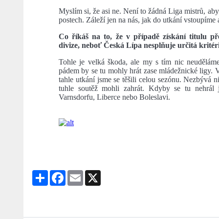
Myslím si, že asi ne. Není to žádná Liga mistrů, a
postech. Záleží jen na nás, jak do utkání vstoupíme 
Co říkáš na to, že v případě získání titulu 
divize, neboť Česká Lípa nesplňuje určitá kritér
Tohle je velká škoda, ale my s tím nic neudělám
pádem by se tu mohly hrát zase mládežnické ligy. Ví
tahle utkání jsme se těšili celou sezónu. Nezbývá n
tuhle soutěž mohli zahrát. Kdyby se tu nehrál 
Varnsdorfu, Liberce nebo Boleslavi.
Share
Facebook
Email
X