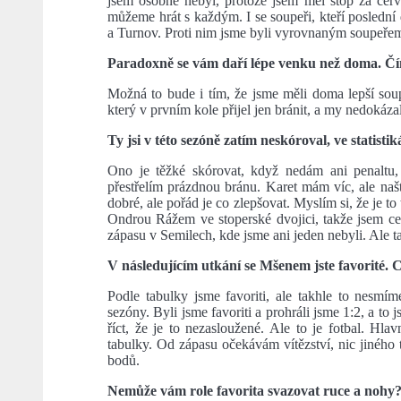
jsem osobně nebyl, protože jsem měl stop za čer
můžeme hrát s každým. I se soupeři, kteří poslední 
a Turnov. Proti nim jsme byli vyrovnaným soupeřem
Paradoxně se vám daří lépe venku než doma. Čí
Možná to bude i tím, že jsme měli doma lepší sou
který v prvním kole přijel jen bránit, a my nedokáza
Ty jsi v této sezóně zatím neskóroval, ve statis
Ono je těžké skórovat, když nedám ani penaltu,
přestřelím prázdnou bránu. Karet mám víc, ale naš
dobré, ale pořád je co zlepšovat. Myslím si, že je 
Ondrou Rážem ve stoperské dvojici, takže jsem c
zápasu v Semilech, kde jsme ani jeden nebyli. Ale t
V následujícím utkání se Mšenem jste favorité. 
Podle tabulky jsme favoriti, ale takhle to nesm
sezóny. Byli jsme favoriti a prohráli jsme 1:2, a t
říct, že je to nezasloužené. Ale to je fotbal. Hl
tabulky. Od zápasu očekávám vítězství, nic jiného 
bodů.
Nemůže vám role favorita svazovat ruce a nohy