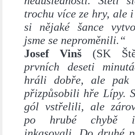
nedůsledností. Štětí s
trochu více ze hry, ale 
si nějaké šance vytvoř
jsme se neproměnili.“
Josef Vinš
(SK Štět
prvních deseti minut
hráli dobře, ale pak
přizpůsobili hře Lípy. 
gól vstřelili, ale zár
po hrubé chybě i
inkasovali. Do druhé p