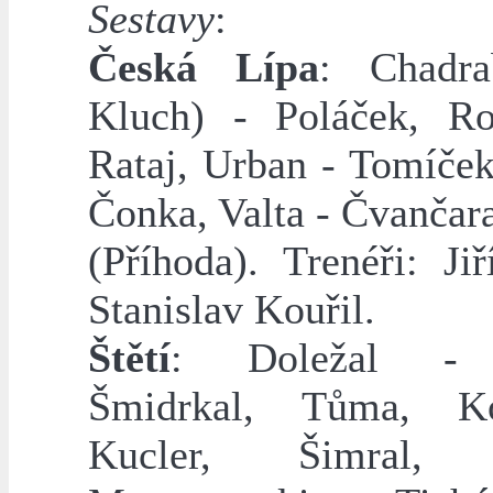
Sestavy
:
Česká Lípa
: Chadra
Kluch) - Poláček, Ro
Rataj, Urban - Tomíček
Čonka, Valta - Čvančar
(Příhoda). Trenéři: Jiř
Stanislav Kouřil.
Štětí
: Doležal - 
Šmidrkal, Tůma, K
Kucler, Šimral, 