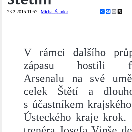
Share
Facebook
Email
X
23.2.2015 11:57
|
Michal Šandor
V rámci dalšího prů
zápasu hostili fot
Arsenalu na své umě
celek Štětí a dlouh
s účastníkem krajského
Ústeckého kraje krok. 
trenéra Josefa Vinše de