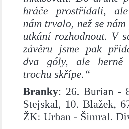
hráče prostřídali, al
nám trvalo, než se nám
utkání rozhodnout. V 
závěru jsme pak přida
dva góly, ale herně
trochu skřípe.“
Branky
: 26. Burian - 
Stejskal, 10. Blažek, 6
ŽK: Urban - Šimral. Div