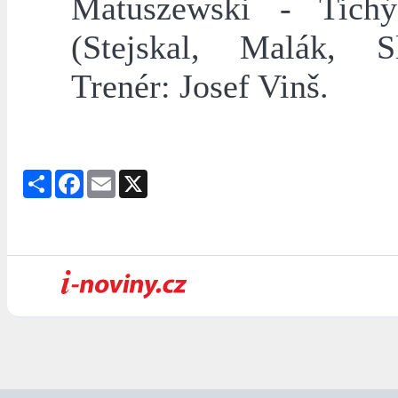
Matuszewski - Tichý
(Stejskal, Malák, Sl
Trenér: Josef Vinš.
Share
Facebook
Email
X