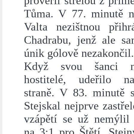
prověřil střelou z pří
Tůma. V 77. minutě n
Valta nezištnou přih
Chadrabu, jenž ale sa
únik gólově nezakončil.
Když svou šanci ne
hostitelé, udeřilo 
straně. V 83. minutě 
Stejskal nejprve zastřel
vzápětí se už nemýlil 
na 3:1 pro Štětí. Stej