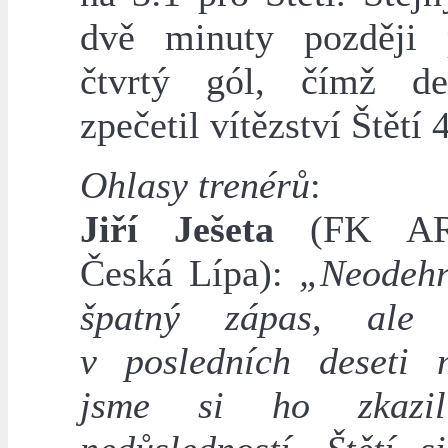
dvě minuty později 
čtvrtý gól, čímž def
zpečetil vítězství Štětí 
Ohlasy trenérů
:
Jiří Ješeta
(FK AR
Česká Lípa):
„Neodehr
špatný zápas, ale 
v posledních deseti 
jsme si ho zkazil