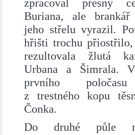
zpracoval přesný c
Buriana, ale brankář
jeho střelu vyrazil. P
hřišti trochu přiostřilo
rezultovala žlutá k
Urbana a Šimrala. V
prvního poločasu
z trestného kopu těs
Čonka.
Do druhé půle na