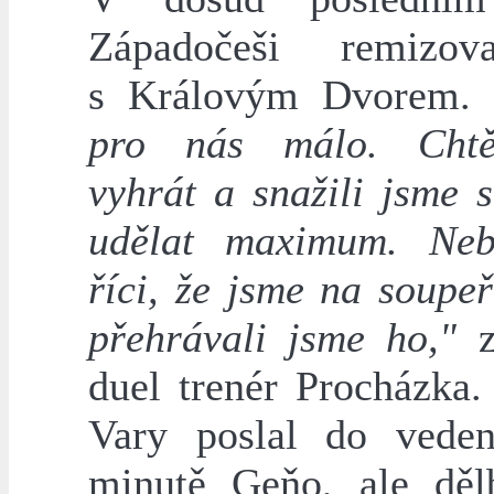
Západočeši remizov
s Královým Dvorem.
pro nás málo. Chtě
vyhrát a snažili jsme 
udělat maximum. Neb
říci, že jsme na soupe
přehrávali jsme ho,"
duel trenér Procházka.
Vary poslal do vede
minutě Geňo, ale dě