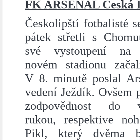
FK ARSENAL Česká 
Českolipští fotbalisté 
pátek střetli s Chom
své vystoupení na
novém stadionu začal
V 8. minutě poslal Ar
vedení Ježdík. Ovšem p
zodpovědnost do vl
rukou, respektive no
Pikl, který dvěma b