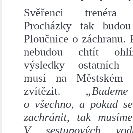
Svěřenci trenéra
Procházky tak budou
Ploučnice o záchranu. 
nebudou chtít ohl
výsledky ostatních 
musí na Městském s
zvítězit.
„Budem
o všechno, a pokud s
zachránit, tak musíme
V sestupových vo