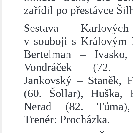
zařídil po přestávce Šil
Sestava Karlovýc
v souboji s Královým
Bertelman – Ivasko, 
Vondráček (72. B
Jankovský – Staněk, 
(60. Šollar), Huška,
Nerad (82. Tůma)
Trenér: Procházka.