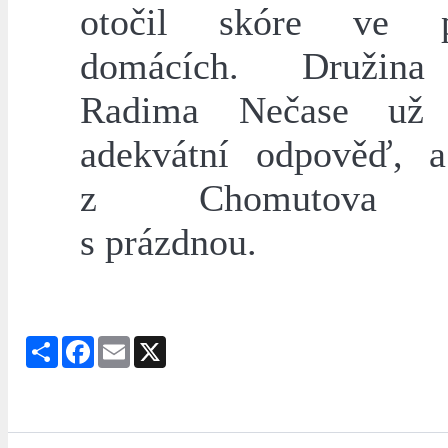
otočil skóre ve p
domácích. Družin
Radima Nečase už 
adekvátní odpověď, 
z Chomutova vr
s prázdnou.
Share
Facebook
Email
X