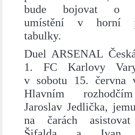
bude bojovat o k
umístění v horní p
tabulky.
Duel ARSENAL Česká
1. FC Karlovy Var
v sobotu 15. června 
Hlavním rozhodčí
Jaroslav Jedlička, jem
na čarách asistovat
Šifalda a Ivan T