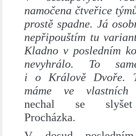
namočena čtveřice týmů
prostě spadne. Já osob
nepřipouštím tu varian
Kladno v posledním k
nevyhrálo. To sam
i o Králově Dvoře. 
máme ve vlastních 
nechal se slyše
Procházka.
V dosud posledním