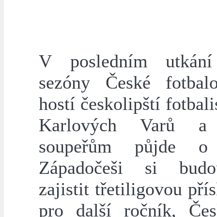
V posledním utkání 
sezóny České fotbal
hostí českolipští fotbali
Karlových Varů a
soupeřům půjde o
Západočeši si budo
zajistit třetiligovou pří
pro další ročník, Če