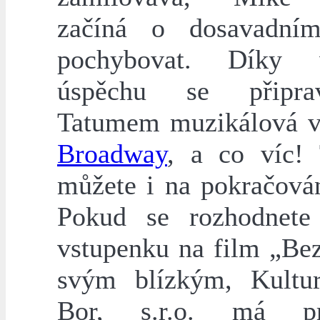
začíná o dosavadním
pochybovat. Díky 
úspěchu se připr
Tatumem muzikálová v
Broadway
, a co víc! 
můžete i na pokračován
Pokud se rozhodnete
vstupenku na film „Bez
svým blízkým, Kultu
Bor, s.r.o. má p