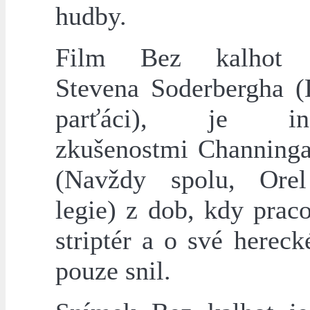
hudby.
Film Bez kalhot r
Stevena Soderbergha 
parťáci), je ins
zkušenostmi Channing
(Navždy spolu, Orel
legie) z dob, kdy prac
striptér a o své hereck
pouze snil.