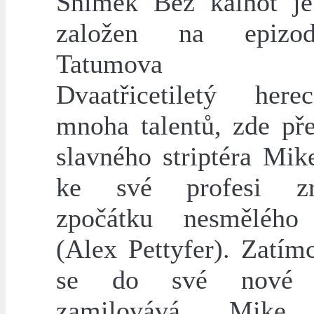
Snímek Bez kalhot je
založen na epizo
Tatumova ži
Dvaatřicetiletý her
mnoha talentů, zde pře
slavného striptéra Mik
ke své profesi zre
zpočátku nesměléh
(Alex Pettyfer). Zatí
se do své nové p
zamilovává, Mike