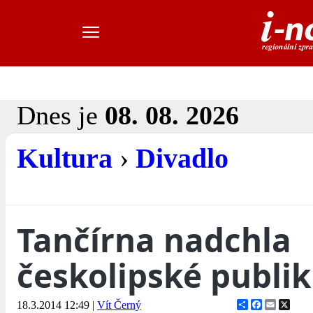
Dnes je
08. 08. 2026
Kultura
›
Divadlo
Tančírna nadchla
českolipské publi
Share
Facebook
Email
X
18.3.2014 12:49
|
Vít Černý