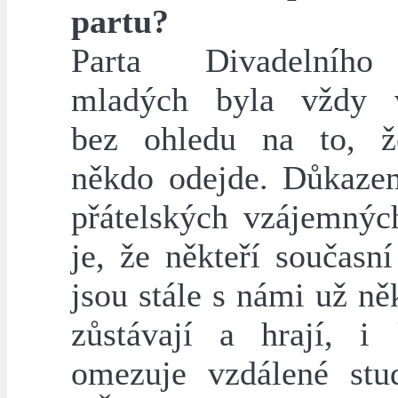
partu?
Parta Divadelníh
mladých byla vždy v
bez ohledu na to, ž
někdo odejde. Důkaze
přátelských vzájemnýc
je, že někteří současn
jsou stále s námi už něk
zůstávají a hrají, i
omezuje vzdálené st