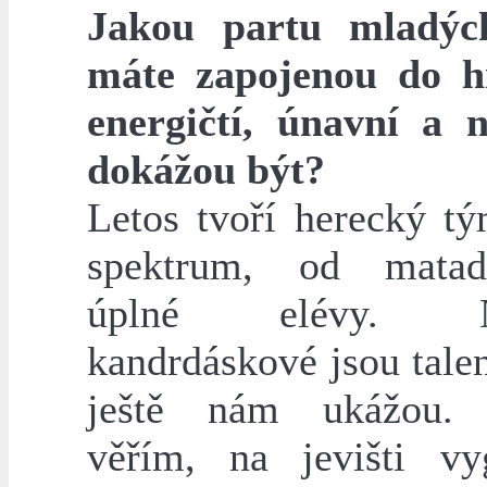
Jakou partu mladýc
máte zapojenou do h
energičtí, únavní a 
dokážou být?
Letos tvoří herecký tý
spektrum, od mata
úplné elévy. N
kandrdáskové jsou tale
ještě nám ukážou. E
věřím, na jevišti vyg