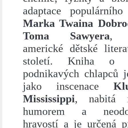
adaptace populárníh
Marka Twaina Dobrod
Toma Sawyera
, 
americké dětské litera
století. Kniha o 
podnikavých chlapců je
jako inscenace
Kl
Mississippi
, nabitá 
humorem a neodol
hravostí a je určená p