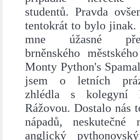
studentů. Pravda ovše
tentokrát to bylo jinak
mne úžasné předs
brněnského městského
Monty Python's Spamalo
jsem o letních práz
zhlédla s kolegyní 
Rážovou. Dostalo nás t
nápadů, neskutečné n
anglický pythonovsk