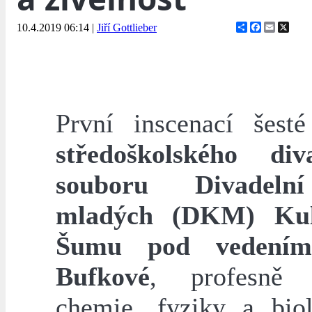
Share
Facebook
Email
X
10.4.2019 06:14
|
Jiří Gottlieber
První inscenací šest
středoškolského div
souboru Divadeln
mladých (DKM) Kul
Šumu pod vedením
Bufkové
, profesně u
chemie, fyziky a biol