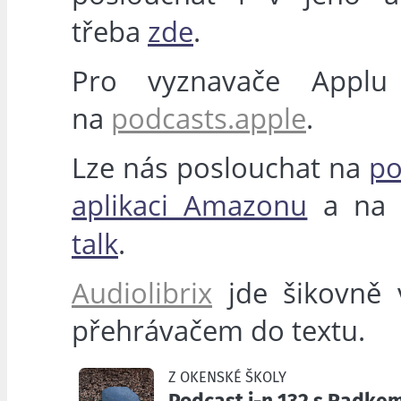
třeba
zde
.
Pro vyznavače Applu
na
podcasts.apple
.
Lze nás poslouchat na
po
aplikaci Amazonu
a n
talk
.
Audiolibrix
jde šikovně v
přehrávačem do textu.