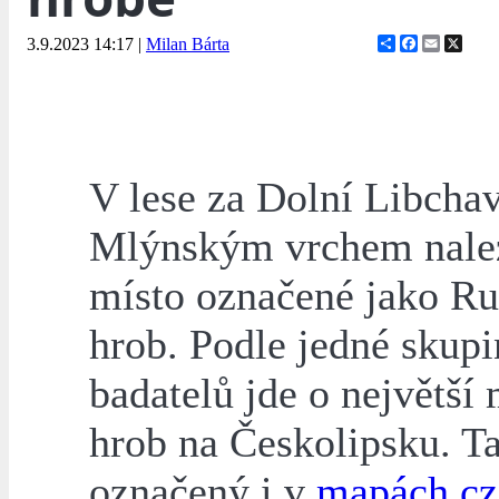
Share
Facebook
Email
X
3.9.2023 14:17
|
Milan Bárta
V lese za Dolní Libcha
Mlýnským vrchem nale
místo označené jako R
hrob. Podle jedné skup
badatelů jde o největší
hrob na Českolipsku. Ta
označený i v
mapách.cz