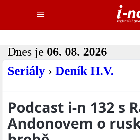
Dnes je
06. 08. 2026
Seriály
›
Deník H.V.
Podcast i-n 132 s
Andonovem o rus
hrobě