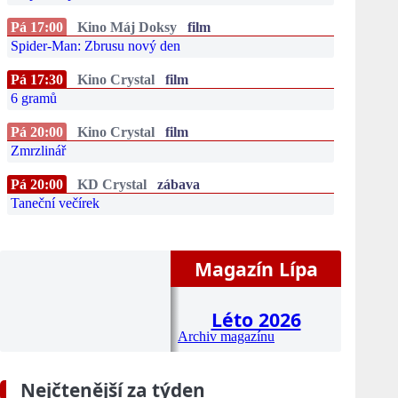
Pá 17:00
Kino Máj Doksy
film
Spider-Man: Zbrusu nový den
Pá 17:30
Kino Crystal
film
6 gramů
Pá 20:00
Kino Crystal
film
Zmrzlinář
Pá 20:00
KD Crystal
zábava
Taneční večírek
Magazín Lípa
Léto 2026
Archiv magazínu
Nejčtenější za týden