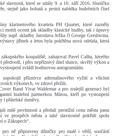
 slavnosti, které se udály 9. a 10. září 2016. Sluníčko
e, stejně jako bohatá a pestrá nabídka hudebních čísel
tóny klarinetového kvarteta PH Quartet, které zazněly
i mohli ocenit jak skladby klasické hudby, tak i úpravy
šily např. skladby Jaroslava Ježka či George Gershwina.
výstavy jiřinek a letos byla pokřtěna nová odrůda, která
 zákupského koupaliště, zahajoval Pavel Callta, kterého
l předvedl, i přes nepříznivý úhel slunce, skvělý výkon a
o vystoupení zvládl hodinovou autogramiádu.
uspokojil příznivce adrenalinového vyžití a všichni
ovních výkonech, ve zdraví přežili.
 Cover Band Vivat Waldemar a pro zralejší generaci byl
antní hudební partnerkou Márou, kteří po vystoupení
y i přátelské úsměvy.
ali milé povinnosti a předali prestižní cenu města panu
í ve prospěch města a také slavnostně pokřtili spolu
ní o Zákupech“.
pro ně připraveny dílničky pro malé i větší, součástí