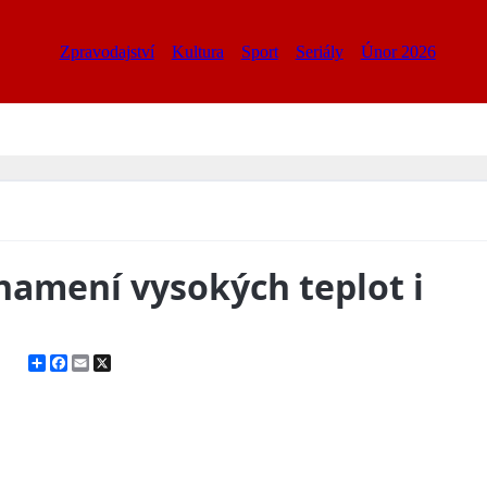
Zpravodajství
Kultura
Sport
Seriály
Únor 2026
namení vysokých teplot i
Share
Facebook
Email
X