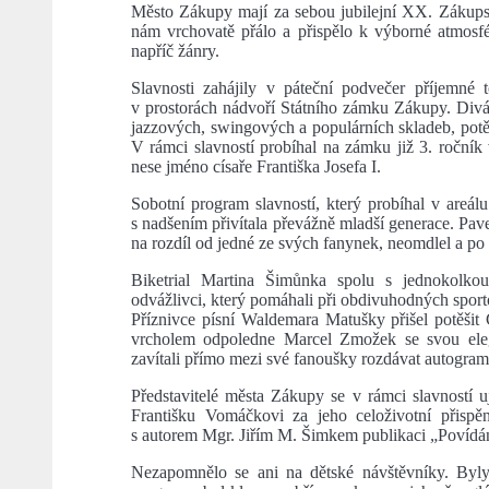
Město Zákupy mají za sebou jubilejní XX. Zákupské
nám vrchovatě přálo a přispělo k výborné atmosféř
napříč žánry.
Slavnosti zahájily v páteční podvečer příjemné 
v prostorách nádvoří Státního zámku Zákupy. Divác
jazzových, swingových a populárních skladeb, potě
V rámci slavností probíhal na zámku již 3. ročník 
nese jméno císaře Františka Josefa I.
Sobotní program slavností, který probíhal v areálu
s nadšením přivítala převážně mladší generace. Pave
na rozdíl od jedné ze svých fanynek, neomdlel a p
Biketrial Martina Šimůnka spolu s jednokolkou 
odvážlivci, který pomáhali při obdivuhodných sport
Příznivce písní Waldemara Matušky přišel potěšit
vrcholem odpoledne Marcel Zmožek se svou eleg
zavítali přímo mezi své fanoušky rozdávat autogram
Představitelé města Zákupy se v rámci slavností uj
Františku Vomáčkovi za jeho celoživotní přispěn
s autorem Mgr. Jiřím M. Šimkem publikaci „Povídá
Nezapomnělo se ani na dětské návštěvníky. Byly 