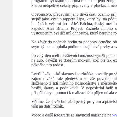
programu byl klaun s obříma rukama a jeho žonglérs
kterou netrpělivě čekaly připraveny v plavkách, ne
Obecenstvo, především jeho dívčí část, ocenilo př
stejně jako výstup rappera Lipa, který byl na pód
holičkách večerní host Aleš Brichta, český metal
kapelou Aleš Brichta Project. Zaznělo mnoho 
vystoupením byl úžasný ohňostroj, který barevně roz
Na závěr do nočních hodin za podpory četného ob
svým týmem doplnila pódium o zajímavé prvky a sv
Po celý den měli návštěvníci možnost využít pouťov
na zub, osvěžit se dobrým mokem, což při tak ext
pěkného pro radost.
Letošní zákupské slavnosti se zkrátka povedly po 
zájmu diváků, ale především se vše povedlo dík
složeného z lidí místního hospodářství a městské
hasiči, skauty a podnikateli. V neposlední řad
přispěli dary a pomocí k realizaci této příjemné akce
Věříme, že si všichni užili pestrý program a přátel
těšit na další ročník.
Video a další fotografie ze slavností naleznete na
ww