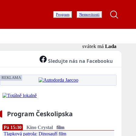
Program
Nemovitosti
svátek má
Lada
Sledujte nás na Facebooku
REKLAMA
Program Českolipska
Pá 15:30
Kino Crystal
film
Tlapková patrola: Dinosauří film