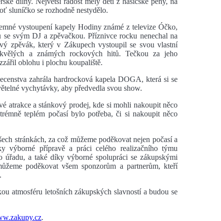
ké dílny. Největší radost měly děti z hasičské pěny, na
boť sluníčko se rozhodně nestydělo.
íjemné vystoupení kapely Hodiny známé z televize Óčko,
iu se svým DJ a zpěvačkou. Příznivce rocku nenechal na
ový zpěvák, který v Zákupech vystoupil se svou vlastní
skvělých a známých rockových hitů. Tečkou za jeho
zářil oblohu i plochu koupaliště.
ecenstva zahrála hardrocková kapela DOGA, která si se
ětelné vychytávky, aby předvedla svou show.
é atrakce a stánkový prodej, kde si mohli nakoupit něco
rémně teplém počasí bylo potřeba, či si nakoupit něco
všech stránkách, za což můžeme poděkovat nejen počasí a
y výborné přípravě a práci celého realizačního týmu
ho úřadu, a také díky výborné spolupráci se zákupskými
ě můžeme poděkovat všem sponzorům a partnerům, kteří
.
skou atmosféru letošních zákupských slavností a budou se
w.zakupy.cz
.