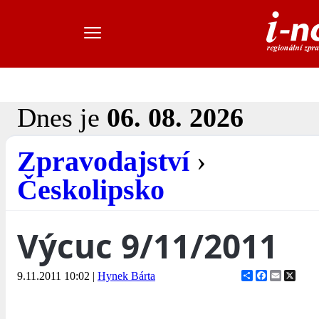
Dnes je
06. 08. 2026
Zpravodajství
›
Českolipsko
Výcuc 9/11/2011
Share
Facebook
Email
X
9.11.2011 10:02
|
Hynek Bárta