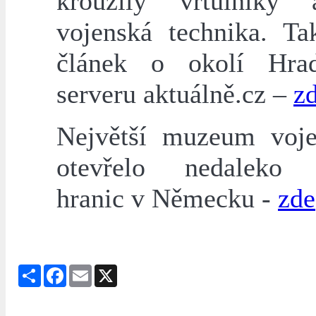
kroužily vrtulníky 
vojenská technika. Ta
článek o okolí Hra
serveru aktuálně.cz –
z
Největší muzeum voje
otevřelo nedaleko 
hranic v Německu -
zde
Share
Facebook
Email
X