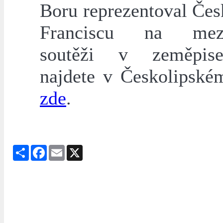
Boru reprezentoval Čes
Franciscu na mezi
soutěži v zeměpis
najdete v Českolipské
zde
.
Share
Facebook
Email
X