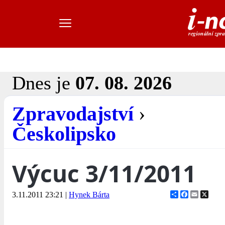
Dnes je
07. 08. 2026
Zpravodajství
›
Českolipsko
Výcuc 3/11/2011
Share
Facebook
Email
X
3.11.2011 23:21
|
Hynek Bárta