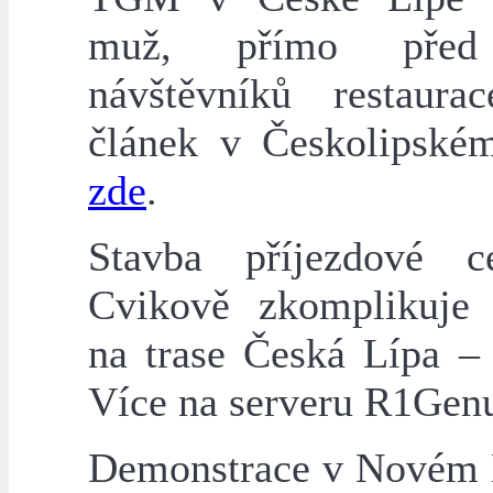
muž, přímo před
návštěvníků restaura
článek v Českolipské
zde
.
Stavba příjezdové c
Cvikově zkomplikuje
na trase Česká Lípa – 
Více na serveru R1Gen
Demonstrace v Novém 