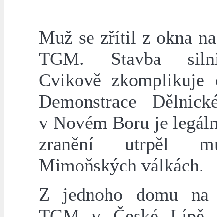
Muž se zřítil z okna n
TGM. Stavba siln
Cvikově zkomplikuje 
Demonstrace Dělnick
v Novém Boru je legáln
zranění utrpěl 
Mimoňských válkách.
Z jednoho domu na 
TGM v České Lípě se