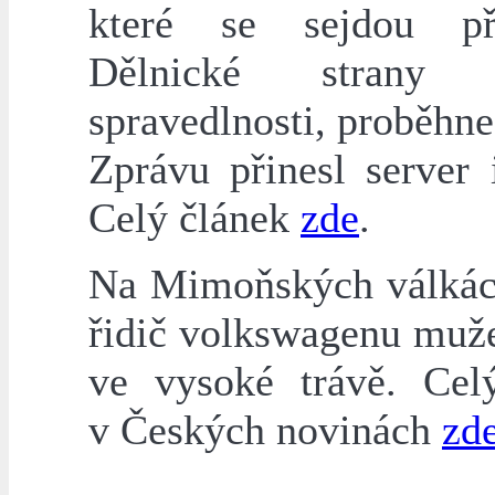
které se sejdou pří
Dělnické strany s
spravedlnosti, proběhne
Zprávu přinesl server 
Celý článek
zde
.
Na Mimoňských válkách
řidič volkswagenu muže
ve vysoké trávě. Cel
v Českých novinách
zd