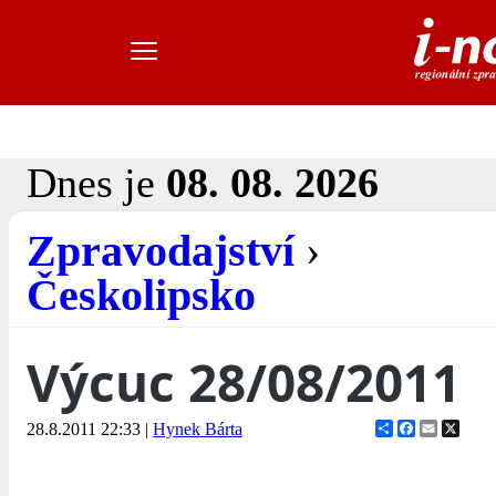
Dnes je
08. 08. 2026
Zpravodajství
›
Českolipsko
Výcuc 28/08/2011
Share
Facebook
Email
X
28.8.2011 22:33
|
Hynek Bárta