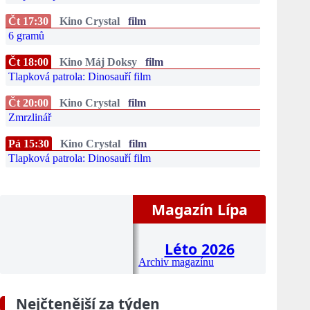
Čt 17:30
Kino Crystal
film
6 gramů
Čt 18:00
Kino Máj Doksy
film
Tlapková patrola: Dinosauří film
Čt 20:00
Kino Crystal
film
Zmrzlinář
Pá 15:30
Kino Crystal
film
Tlapková patrola: Dinosauří film
Magazín Lípa
Léto 2026
Archiv magazínu
Nejčtenější za týden