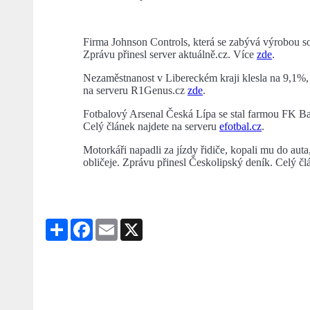
Firma Johnson Controls, která se zabývá výrobou so
Zprávu přinesl server aktuálně.cz. Více
zde
.
Nezaměstnanost v Libereckém kraji klesla na 9,1%, c
na serveru R1Genus.cz
zde
.
Fotbalový Arsenal Česká Lípa se stal farmou FK B
Celý článek najdete na serveru
efotbal.cz
.
Motorkáři napadli za jízdy řidiče, kopali mu do auta
obličeje. Zprávu přinesl Českolipský deník. Celý č
Share
Facebook
Email
X