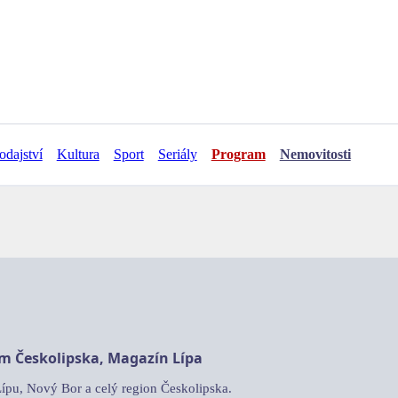
odajství
Kultura
Sport
Seriály
Program
Nemovitosti
am Českolipska, Magazín Lípa
Lípu, Nový Bor a celý region Českolipska.