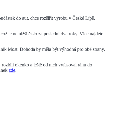
učástek do aut, chce rozšířit výrobu v České Lípě.
ož je nejnižší číslo za poslední dva roky. Více najdete
aník Most. Dohoda by měla být výhodná pro obě strany.
, rozbili okénko a ještě od nich vyfasoval ránu do
lánek
zde
.