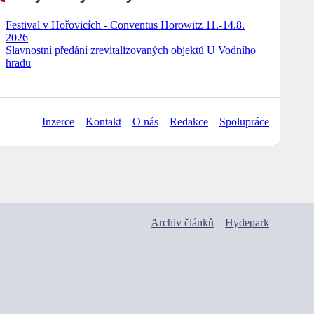
Festival v Hořovicích - Conventus Horowitz 11.-14.8.
2026
Slavnostní předání zrevitalizovaných objektů U Vodního
hradu
Inzerce
Kontakt
O nás
Redakce
Spolupráce
Archiv článků
Hydepark