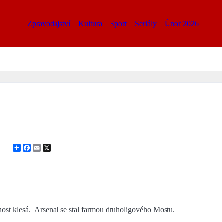
Zpravodajství
Kultura
Sport
Seriály
Únor 2026
Share
Facebook
Email
X
ost klesá. Arsenal se stal farmou druholigového Mostu.