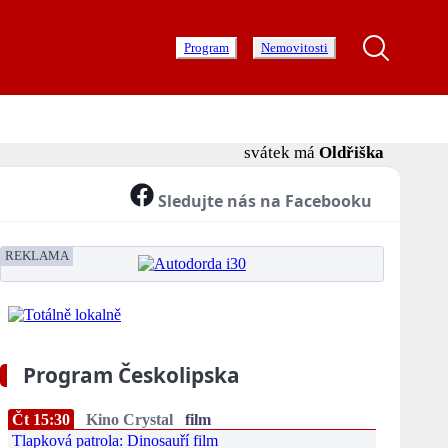
Program
Nemovitosti
svátek má
Oldřiška
Sledujte nás na Facebooku
REKLAMA
Program Českolipska
Čt 15:30
Kino Crystal
film
Tlapková patrola: Dinosauří film