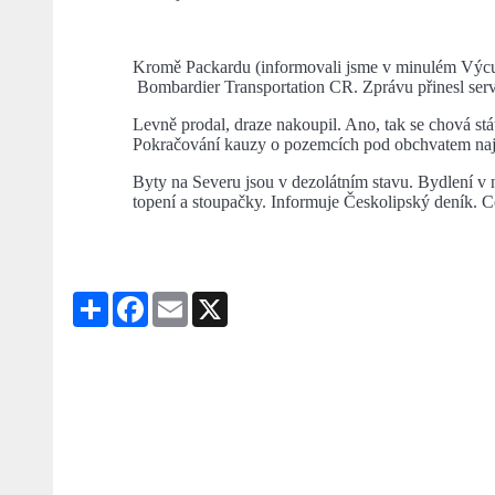
Kromě Packardu (informovali jsme v minulém Výcucu
Bombardier Transportation CR. Zprávu přinesl s
Levně prodal, draze nakoupil. Ano, tak se chová st
Pokračování kauzy o pozemcích pod obchvatem naj
Byty na Severu jsou v dezolátním stavu. Bydlení v nic
topení a stoupačky. Informuje Českolipský deník. 
Share
Facebook
Email
X