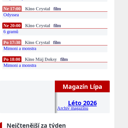
Ne 17:00
Kino Crystal
film
Odyssea
Ne 20:00
Kino Crystal
film
6 gramů
Po 17:30
Kino Crystal
film
Mimoni a monstra
Po 18:00
Kino Máj Doksy
film
Mimoni a monstra
Magazín Lípa
Léto 2026
Archiv magazínu
Nejčtenější za týden