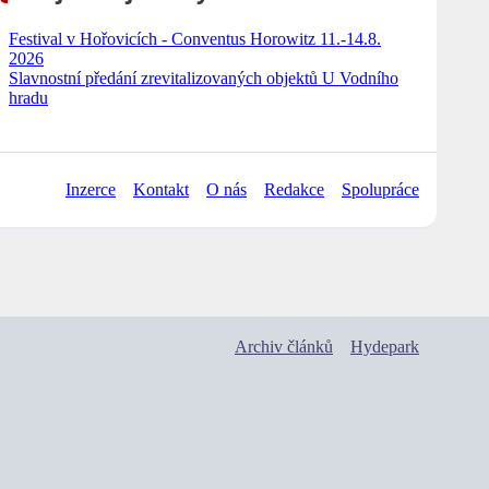
Festival v Hořovicích - Conventus Horowitz 11.-14.8.
2026
Slavnostní předání zrevitalizovaných objektů U Vodního
hradu
Inzerce
Kontakt
O nás
Redakce
Spolupráce
Archiv článků
Hydepark