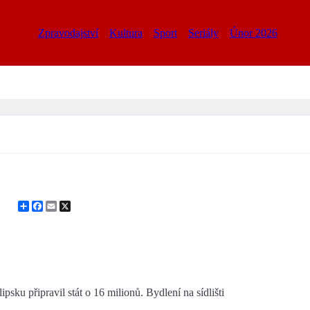
Zpravodajství
Kultura
Sport
Seriály
Únor 2026
Share
Facebook
Email
X
ku připravil stát o 16 milionů. Bydlení na sídlišti