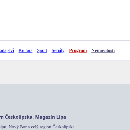
odajství
Kultura
Sport
Seriály
Program
Nemovitosti
am Českolipska, Magazín Lípa
Lípu, Nový Bor a celý region Českolipska.