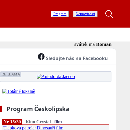
Program
Nemovitosti
svátek má
Roman
Sledujte nás na Facebooku
REKLAMA
Program Českolipska
Ne 15:30
Kino Crystal
film
Tlapková patrola: Dinosauří film