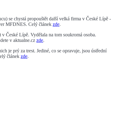
) se chystá propouštět další velká firma v České Lípě -
erver MFDNES. Celý článek
zde
.
át v České Lípě. Vydělala na tom soukromá osoba.
dete v aktualne.cz
zde
.
h je prý za trest. Jediné, co se opravuje, jsou ústřední
Celý článek
zde
.