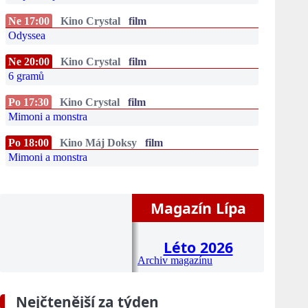
Ne 17:00
Kino Crystal
film
Odyssea
Ne 20:00
Kino Crystal
film
6 gramů
Po 17:30
Kino Crystal
film
Mimoni a monstra
Po 18:00
Kino Máj Doksy
film
Mimoni a monstra
Magazín Lípa
Léto 2026
Archiv magazínu
Nejčtenější za týden