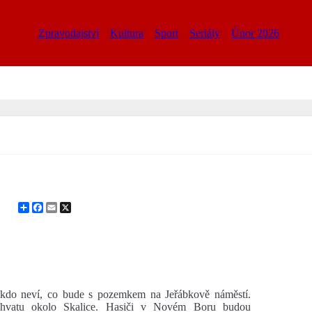
Zpravodajství
Kultura
Sport
Seriály
Únor 2026
Share
Facebook
Email
X
do neví, co bude s pozemkem na Jeřábkově náměstí.
bchvatu okolo Skalice. Hasiči v Novém Boru budou