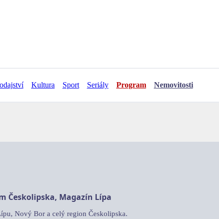
odajství
Kultura
Sport
Seriály
Program
Nemovitosti
am Českolipska, Magazín Lípa
Lípu, Nový Bor a celý region Českolipska.