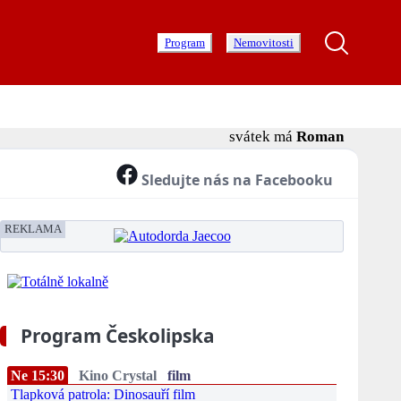
Program
Nemovitosti
svátek má
Roman
Sledujte nás na Facebooku
REKLAMA
Program Českolipska
Ne 15:30
Kino Crystal
film
Tlapková patrola: Dinosauří film