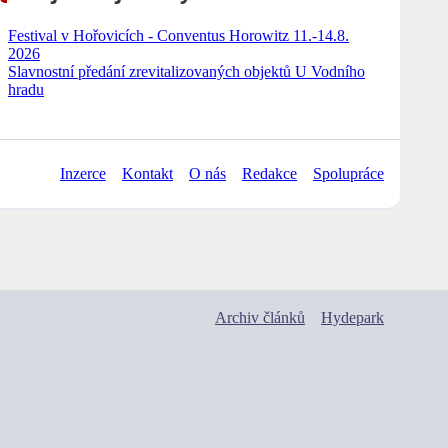
Festival v Hořovicích - Conventus Horowitz 11.-14.8.
2026
Slavnostní předání zrevitalizovaných objektů U Vodního
hradu
Inzerce
Kontakt
O nás
Redakce
Spolupráce
Archiv článků
Hydepark