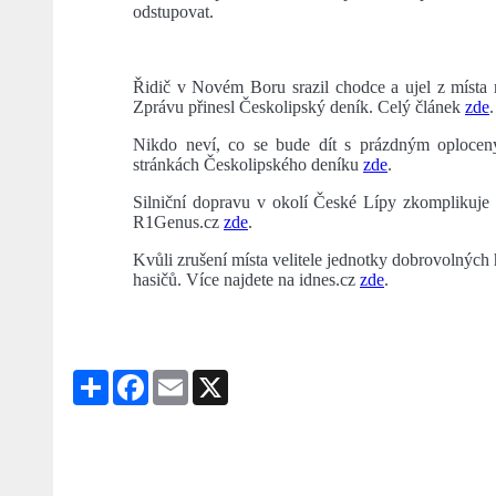
odstupovat.
Řidič v Novém Boru srazil chodce a ujel z místa 
Zprávu přinesl Českolipský deník. Celý článek
zde
.
Nikdo neví, co se bude dít s prázdným oploce
stránkách Českolipského deníku
zde
.
Silniční dopravu v okolí České Lípy zkomplikuje 
R1Genus.cz
zde
.
Kvůli zrušení místa velitele jednotky dobrovolnýc
hasičů. Více najdete na idnes.cz
zde
.
Share
Facebook
Email
X