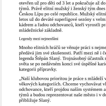
otevřen už pro děti od 3 let a pokračuje až d
týmů. Právě elitní mužský i ženský tým dnes 
Českou Lípu po celé republice. Mužský elitn
letos už do deváté superligové sezóny s velm
kádrem a řadou odchovanců, kteří vyrostli pr
mládežnické základně.
Legendy mezi nejmenšími
Mnoho elitních hráčů se věnuje práci s nejm
předává jim své zkušenosti. Patří mezi ně i č
legenda Štěpán Slaný. Trojnásobný účastník 
světa se po nedávném konci své úspěšné kari
kategorii přípravky.
„Naší klubovou prioritou je práce s mládeží 
věkových kategoriích. Chceme vychovávat vl
odchovance, kteří projdou naším systémem až
týmů a budou reprezentovat naše město i v 
přibližuje Slaný.