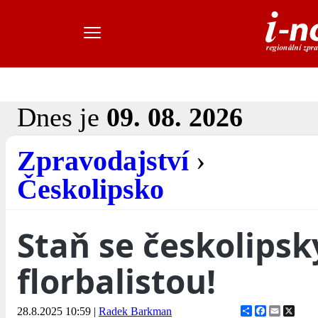
Dnes je
09. 08. 2026
Zpravodajství
›
Českolipsko
Staň se českolips
florbalistou!
Share
Facebook
Email
X
28.8.2025 10:59
|
Radek Barkman