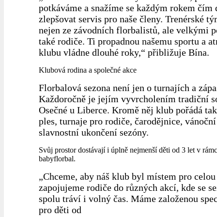
potkáváme a snažíme se každým rokem čím d
zlepšovat servis pro naše členy. Trenérské tý
nejen ze závodních florbalistů, ale velkými p
také rodiče. Ti propadnou našemu sportu a at
klubu vládne dlouhé roky,“ přibližuje Bína.
Klubová rodina a společné akce
Florbalová sezona není jen o turnajích a zápa
Každoročně je jejím vyvrcholením tradiční s
Osečné u Liberce. Kromě něj klub pořádá ta
ples, turnaje pro rodiče, čarodějnice, vánoční
slavnostní ukončení sezóny.
Svůj prostor dostávají i úplně nejmenší děti od 3 let v rámc
babyflorbal.
„Chceme, aby náš klub byl místem pro celou 
zapojujeme rodiče do různých akcí, kde se s
spolu tráví i volný čas. Máme založenou spec
pro děti od