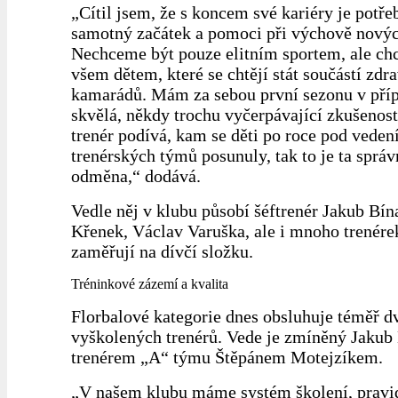
„Cítil jsem, že s koncem své kariéry je potřeb
samotný začátek a pomoci při výchově novýc
Nechceme být pouze elitním sportem, ale ch
všem dětem, které se chtějí stát součástí zdr
kamarádů. Mám za sebou první sezonu v příp
skvělá, někdy trochu vyčerpávající zkušenost
trenér podívá, kam se děti po roce pod veden
trenérských týmů posunuly, tak to je ta správ
odměna,“ dodává.
Vedle něj v klubu působí šéftrenér Jakub Bí
Křenek, Václav Varuška, ale i mnoho trenérek
zaměřují na dívčí složku.
Tréninkové zázemí a kvalita
Florbalové kategorie dnes obsluhuje téměř d
vyškolených trenérů. Vede je zmíněný Jakub 
trenérem „A“ týmu Štěpánem Motejzíkem.
„V našem klubu máme systém školení, pravi