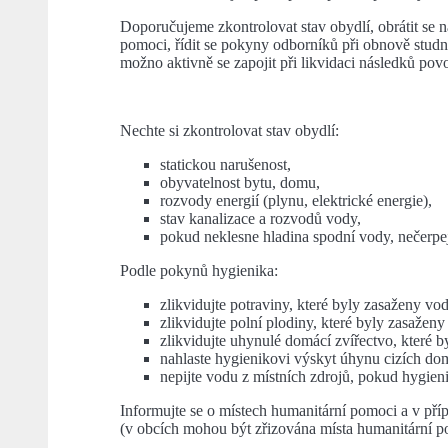
Doporučujeme zkontrolovat stav obydlí, obrátit se 
pomoci, řídit se pokyny odborníků při obnově studn
možno aktivně se zapojit při likvidaci následků pov
Nechte si zkontrolovat stav obydlí:
statickou narušenost,
obyvatelnost bytu, domu,
rozvody energií (plynu, elektrické energie),
stav kanalizace a rozvodů vody,
pokud neklesne hladina spodní vody, nečerpe
Podle pokynů hygienika:
zlikvidujte potraviny, které byly zasaženy vo
zlikvidujte polní plodiny, které byly zasažen
zlikvidujte uhynulé domácí zvířectvo, které 
nahlaste hygienikovi výskyt úhynu cizích dom
nepijte vodu z místních zdrojů, pokud hygieni
Informujte se o místech humanitární pomoci a v příp
(v obcích mohou být zřizována místa humanitární p