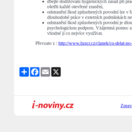
dbejte dodržování hygienických zásad při pr
ošetřit každé otevřené zranění,
odstranění škod způsobených povodní lze v ř
dlouhodobé práce v externích podmínkách ne
odstranění škod způsobených povodní je dlou
psychologickou podporu. Vzájemná pomoc a so
vhodné jí co nejvíce využívat.
Převzato z :
http://www.hzscr.cz/clanek/co-delat-p
Share
Facebook
Email
X
Zprav