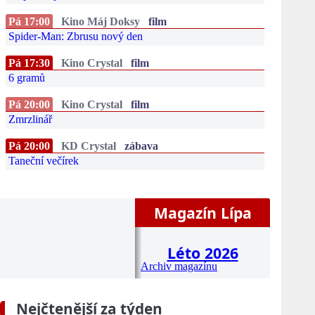
Pá 17:00
Kino Máj Doksy
film
Spider-Man: Zbrusu nový den
Pá 17:30
Kino Crystal
film
6 gramů
Pá 20:00
Kino Crystal
film
Zmrzlinář
Pá 20:00
KD Crystal
zábava
Taneční večírek
Magazín Lípa
Léto 2026
Archiv magazínu
Nejčtenější za týden