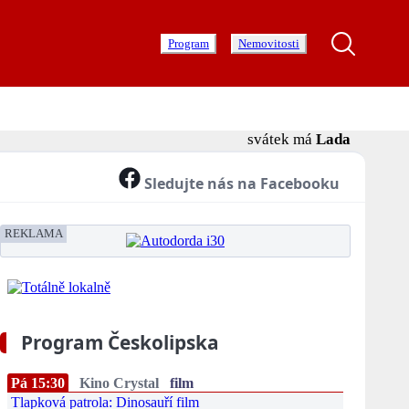
Program
Nemovitosti
svátek má
Lada
Sledujte nás na Facebooku
REKLAMA
Program Českolipska
Pá 15:30
Kino Crystal
film
Tlapková patrola: Dinosauří film