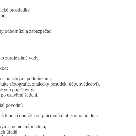
nické prostředky,
kod,
yny odborníků a zabezpečte:
o zdroje pitné vody.
kod:
du s pojistnými podmínkami,
jte (fotografie, znalecký posudek, účty, svědectví),
pokynů pojišťovny,
po uzavření šetření.
dků povodní:
cích prací obdržíte od pracovníků obecního úřadu a
tarým a nemocným lidem,
ích úřadů,