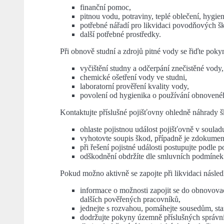
finanční pomoc,
pitnou vodu, potraviny, teplé oblečení, hygie
potřebné nářadí pro likvidaci povodňových š
další potřebné prostředky.
Při obnově studní a zdrojů pitné vody se řiďte pok
vyčištění studny a odčerpání znečistěné vody,
chemické ošetření vody ve studni,
laboratorní prověření kvality vody,
povolení od hygienika o používání obnovenéh
Kontaktujte příslušné pojišťovny ohledně náhrady š
ohlaste pojistnou událost pojišťovně v soula
vyhotovte soupis škod, případně je zdokumentu
při řešení pojistné události postupujte podle 
odškodnění obdržíte dle smluvních podmínek 
Pokud možno aktivně se zapojte při likvidaci násle
informace o možnosti zapojit se do obnovova
dalších pověřených pracovníků,
jednejte s rozvahou, pomáhejte sousedům, s
dodržujte pokyny územně příslušných správn