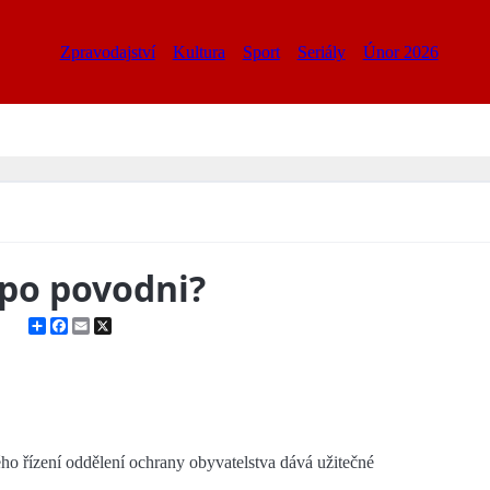
Zpravodajství
Kultura
Sport
Seriály
Únor 2026
 po povodni?
Share
Facebook
Email
X
 řízení oddělení ochrany obyvatelstva dává užitečné