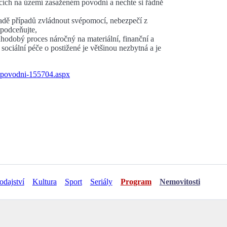
acích na území zasaženém povodní a nechte si řádně
adě případů zvládnout svépomocí, nebezpečí z
podceňujte,
hodobý proces náročný na materiální, finanční a
ciální péče o postižené je většinou nezbytná a je
o-povodni-155704.aspx
odajství
Kultura
Sport
Seriály
Program
Nemovitosti