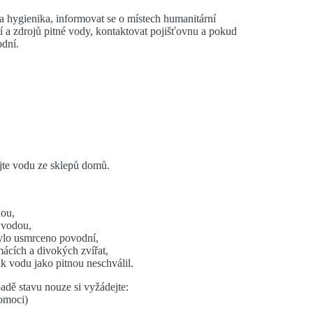
na hygienika, informovat se o místech humanitární
í a zdrojů pitné vody, kontaktovat pojišťovnu a pokud
odní.
jte vodu ze sklepů domů.
dou,
y vodou,
bylo usmrceno povodní,
ácích a divokých zvířat,
k vodu jako pitnou neschválil.
adě stavu nouze si vyžádejte:
omoci)