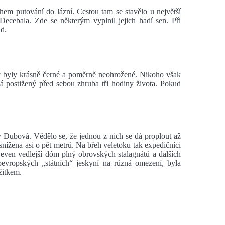
hem putování do lázní. Cestou tam se stavělo u největší
ecebala. Zde se některým vyplnil jejich hadí sen. Při
d.
y byly krásně černé a poměrně neohrožené. Nikoho však
á postižený před sebou zhruba tři hodiny života. Pokud
y Dubová. Vědělo se, že jednou z nich se dá proplout až
ížena asi o pět metrů. Na břeh veletoku tak expedičníci
even vedlejší dóm plný obrovských stalagnátů a dalších
oevropských „státních“ jeskyní na různá omezení, byla
žitkem.