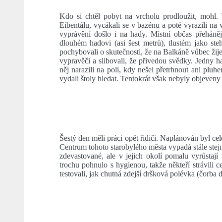
Kdo si chtěl pobyt na vrcholu prodloužit, mohl. T
Eibentálu, vycákali se v bazénu a poté vyrazili n
vyprávění došlo i na hady. Místní občas přeháněj
dlouhém hadovi (asi šest metrů), tlustém jako steh
pochybovali o skutečnosti, že na Balkáně vůbec žije
vypravěči a slibovali, že přivedou svědky. Jedny ha
něj narazili na poli, kdy nešel přetrhnout ani plu
vydali štoly hledat. Tentokrát však nebyly objeveny a
Šestý den měli práci opět řidiči. Naplánován byl ce
Centrum tohoto starobylého města vypadá stále stejn
zdevastované, ale v jejich okolí pomalu vyrůstají
trochu pohnulo s hygienou, takže někteří strávili c
testovali, jak chutná zdejší dršková polévka (čorba d