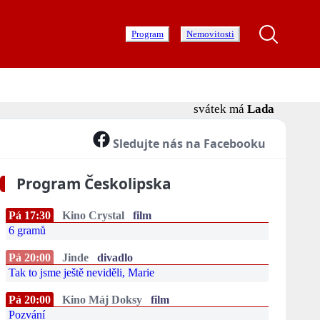
Program
Nemovitosti
svátek má
Lada
Sledujte nás na Facebooku
Program Českolipska
Pá 17:30
Kino Crystal
film
6 gramů
Pá 20:00
Jinde
divadlo
Tak to jsme ještě neviděli, Marie
Pá 20:00
Kino Máj Doksy
film
Pozvání