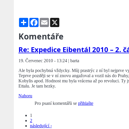
Share
Facebook
Email
X
Komentáře
Re: Expedice Eibentál 2010 – 2. č
19. Červenec 2010 - 13:24 | barta
Ale byla pochybná vždycky. Můj prastrýc z ní byl nejprve vy
Teprve později se v ní znovu angažoval a vozil nás do Prahy
Kobylis apod. Hodnost mu byla vrácena až po revoluci. Ty js
Ettalu. Je tam hezky.
Nahoru
Pro psaní komentářů se
přihlašte
1
2
následující ›