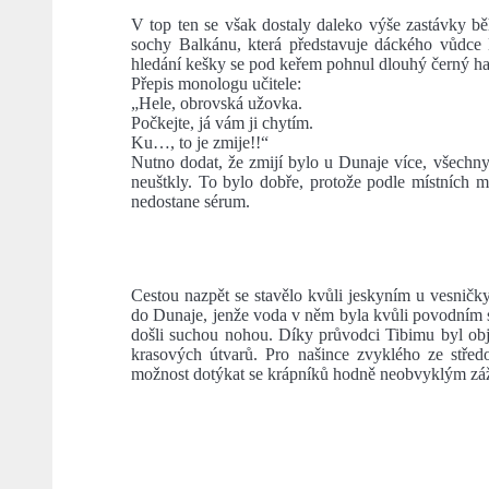
V top ten se však dostaly daleko výše zastávky bě
sochy Balkánu, která představuje dáckého vůdce D
hledání kešky se pod keřem pohnul dlouhý černý ha
Přepis monologu učitele:
„Hele, obrovská užovka.
Počkejte, já vám ji chytím.
Ku…, to je zmije!!“
Nutno dodat, že zmijí bylo u Dunaje více, všechn
neuštkly. To bylo dobře, protože podle místních m
nedostane sérum.
Cestou nazpět se stavělo kvůli jeskyním u vesničk
do Dunaje, jenže voda v něm byla kvůli povodním sn
došli suchou nohou. Díky průvodci Tibimu byl obj
krasových útvarů. Pro našince zvyklého ze střed
možnost dotýkat se krápníků hodně neobvyklým zá