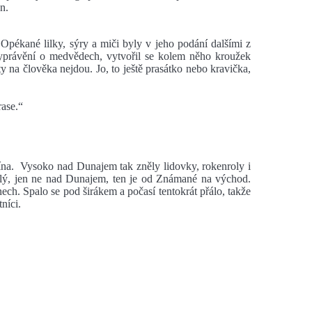
n.
 Opékané lilky, sýry a miči byly v jeho podání dalšími z
yprávění o medvědech, vytvořil se kolem něho kroužek
 na člověka nejdou. Jo, to ještě prasátko nebo kravička,
rase.“
ína. Vysoko nad Dunajem tak zněly lidovky, rokenroly i
ělý, jen ne nad Dunajem, ten je od Známané na východ.
dnech. Spalo se pod širákem a počasí tentokrát přálo, takže
níci.