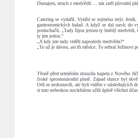
Dunajem, strach z medvědů … tak zněl původní plá
Catering se vydařil. Vytáhl se zejména strýc Jeník.
gastronomických balad. A když se dal navíc do v
posluchačů. „Tady žijou jenom ty hnědý medvědi, ty
ty jim jedou.“
„A kdy jste tady viděli naposledy medvěda?“
„To už je dávno, asi tři měsíce. To sebral Jožinovi p
Těsně před setměním dorazila kapela z Nového Jič
české sprostonárodní písně. Západ slunce byl skv
Orli se nedostavili, ale byli viděni v následujících 
si tuto nebeskou noclehárnu užili úplně všichni účast