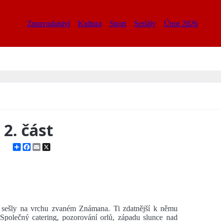
Zpravodajství
Kultura
Sport
Seriály
Únor 2026
 2. část
Share
Facebook
Email
X
 sešly na vrchu zvaném Známana. Ti zdatnější k němu
u. Společný catering, pozorování orlů, západu slunce nad