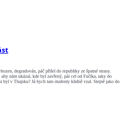
ást
hozen, degradován, páč přišel do republiky ze špatné strany.
, aby nám ukázal, kde byl zavřený, pár cel od Fučíka, taky do
i byl v Thajsku? Já bych tam studenty klidně vzal. Stejně jako do