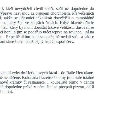
i, kteří nevydrželi chvíli sedět, sešli už dopoledne do
a výpravu nazvanou za orgojem chorchojem. Při večerních
í, takže se účastníci několikrát dozvěděli o mimořádně
no, který žije ve zdejších štolách. Když hlavně učitelé
 had, který by mohl dorůstat takové velikosti, dušovali se
d honil a jim se podařilo utéct teprve na rovince, jiní na
hem. Expedičníkům hadi samozřejmě nedali spát, a tak se
ni staré štoly, natož bájný had či aspoň červ.
lodenní výlet do Herkulových lázní – do Baile Herculane.
ě neutěšeně. Kolonáda i lázeňské domy jsou stále totálně
 nové krámky či restaurace. I koupaliště přímo v centru
elé dopoledne právě v něm. Jiní se přecpali pizzou, další
i burta).