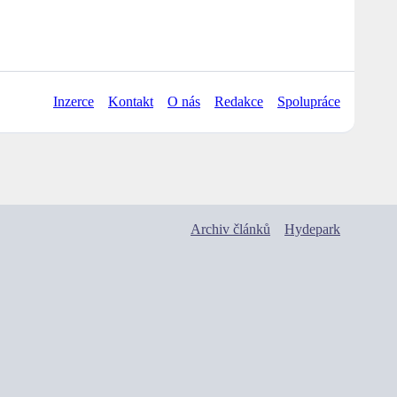
Inzerce
Kontakt
O nás
Redakce
Spolupráce
Archiv článků
Hydepark