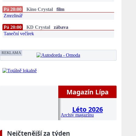
Pá 20:00
Kino Crystal
film
Zmrzlinář
Pá 20:00
KD Crystal
zábava
Taneční večírek
REKLAMA
Magazín Lípa
Léto 2026
Archiv magazínu
Nejčtenější za týden