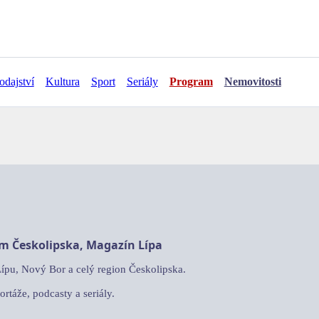
odajství
Kultura
Sport
Seriály
Program
Nemovitosti
am Českolipska, Magazín Lípa
Lípu, Nový Bor a celý region Českolipska.
ortáže, podcasty a seriály.