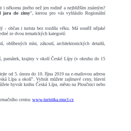
bit i někomu jiného než jen rodině a nejbližším známým?
d jara do zimy
", kterou pro vás vyhlásilo Regionální
ý - občan i turista bez rozdílu věku. Má soutěž nějaké
edné ze dvou tematických kategorií:
, oblíbených míst, zákoutí, architektonických detailů,
tí, památek, krajiny v okolí České Lípy (v okruhu do 15
lejte od 5. února do 10. října 2019 na e-mailovou adresu
ská Lípa a okolí". Vyhrát můžete zajímavé ceny, hlavní
můžete hyvrát knihu Česká Lípa, město na Ploučnici nebo
formačního centra:
www.turistika.mucl.cz