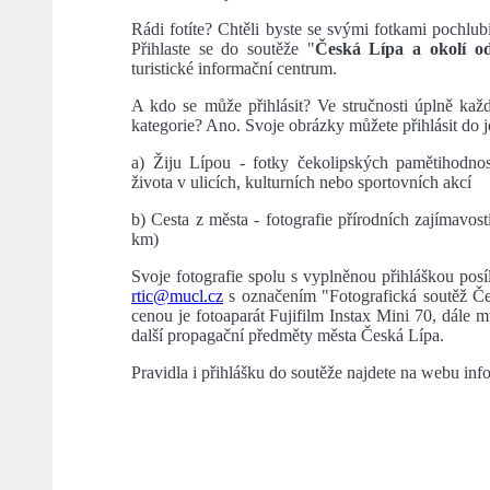
Rádi fotíte? Chtěli byste se svými fotkami pochlu
Přihlaste se do soutěže "
Česká Lípa a okolí o
turistické informační centrum.
A kdo se může přihlásit? Ve stručnosti úplně každ
kategorie? Ano. Svoje obrázky můžete přihlásit do j
a) Žiju Lípou - fotky čekolipských pamětihodností
života v ulicích, kulturních nebo sportovních akcí
b) Cesta z města - fotografie přírodních zajímavos
km)
Svoje fotografie spolu s vyplněnou přihláškou posí
rtic@mucl.cz
s označením "Fotografická soutěž Če
cenou je fotoaparát Fujifilm Instax Mini 70, dále 
další propagační předměty města Česká Lípa.
Pravidla i přihlášku do soutěže najdete na webu in