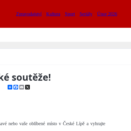
Zpravodajství
Kultura
Sport
Seriály
Únor 2026
ké soutěže!
Share
Facebook
Email
X
ímavé nebo vaše oblíbené místo v České Lípě a vyhrajte