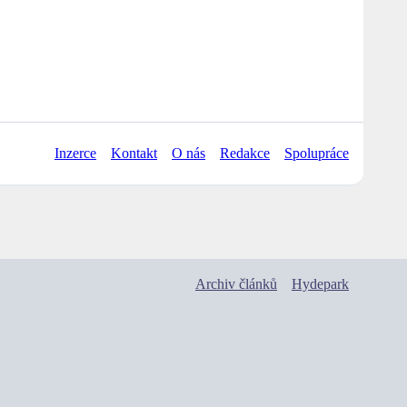
Inzerce
Kontakt
O nás
Redakce
Spolupráce
Archiv článků
Hydepark