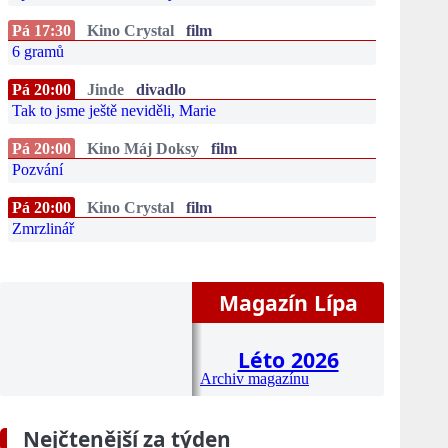
Pá 17:30
Kino Crystal
film
6 gramů
Pá 20:00
Jinde
divadlo
Tak to jsme ještě neviděli, Marie
Pá 20:00
Kino Máj Doksy
film
Pozvání
Pá 20:00
Kino Crystal
film
Zmrzlinář
Magazín Lípa
Léto 2026
Archiv magazínu
Nejčtenější za týden