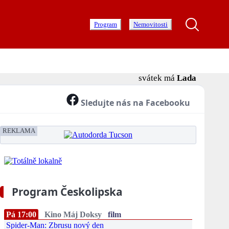
Program
Nemovitosti
svátek má
Lada
Sledujte nás na Facebooku
REKLAMA
Program Českolipska
Pá 17:00
Kino Máj Doksy
film
Spider-Man: Zbrusu nový den