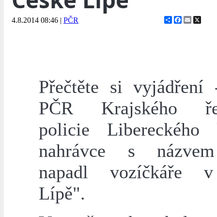
Share
Facebook
Email
X
4.8.2014 08:46
|
PČR
Přečtěte si vyjádření 
PČR Krajského ředi
policie Libereckého
nahrávce s názve
napadl vozíčkáře 
Lípě".