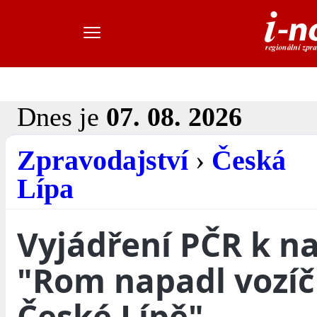
Dnes je
07. 08. 2026
Zpravodajství
›
Česká
Lípa
Vyjádření PČR k n
"Rom napadl vozíč
České Lípě"