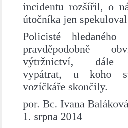
incidentu rozšířil, o n
útočníka jen spekuloval
Policisté hledaného 
pravděpodobně ob
výtržnictví, dále
vypátrat, u koho st
vozíčkáře skončily.
por. Bc. Ivana Balákov
1. srpna 2014