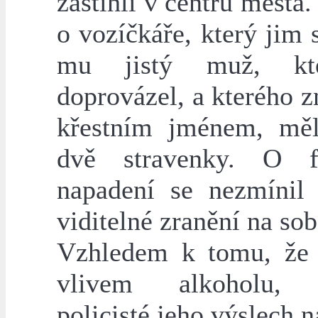
zastihli v centru města.
o vozíčkáře, který jim s
mu jistý muž, kt
doprovázel, a kterého 
křestním jménem, měl
dvě stravenky. O f
napadení se nezmínil
viditelné zranění na so
Vzhledem k tomu, že
vlivem alkoholu, o
policisté jeho výslech n