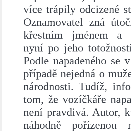
více trápily odcizené s
Oznamovatel zná útoč
křestním jménem a p
nyní po jeho totožnosti
Podle napadeného se 
případě nejedná o muž
národnosti. Tudíž, inf
tom, že vozíčkáře nap
není pravdivá. Autor, k
náhodně pořízenou n