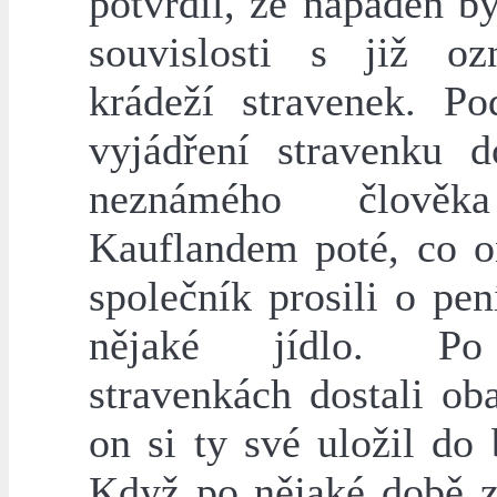
potvrdil, že napaden by
souvislosti s již o
krádeží stravenek. Po
vyjádření stravenku d
neznámého člověk
Kauflandem poté, co o
společník prosili o pe
nějaké jídlo. P
stravenkách dostali ob
on si ty své uložil do
Když po nějaké době zj