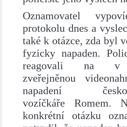
Oznamovatel vypov
protokolu dnes a vysle
také k otázce, zda byl v
fyzicky napaden. Polic
reagovali na v
zveřejněnou videona
napadení českoli
vozíčkáře Romem. N
konkrétní otázku ozn