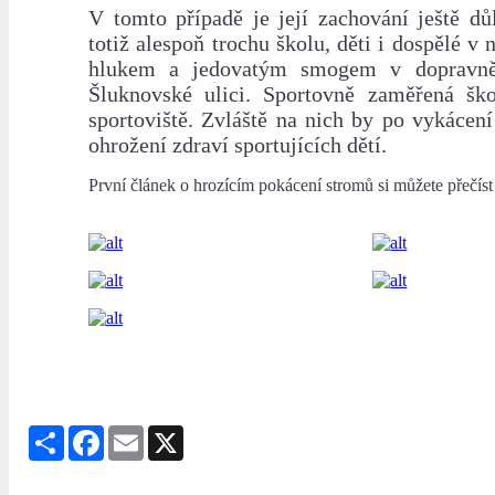
V tomto případě je její zachování ještě důl
totiž alespoň trochu školu, děti i dospělé v 
hlukem a jedovatým smogem v dopravně
Šluknovské ulici. Sportovně zaměřená šk
sportoviště. Zvláště na nich by po vykácení
ohrožení zdraví sportujících dětí.
První článek o hrozícím pokácení stromů si můžete přečís
Share
Facebook
Email
X