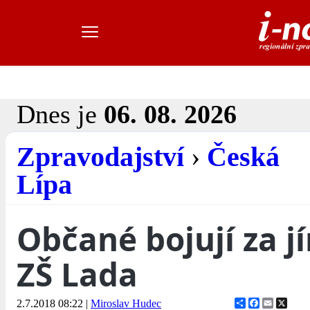
Dnes je
06. 08. 2026
Zpravodajství
›
Česká
Lípa
Občané bojují za j
ZŠ Lada
Share
Facebook
Email
X
2.7.2018 08:22
|
Miroslav Hudec