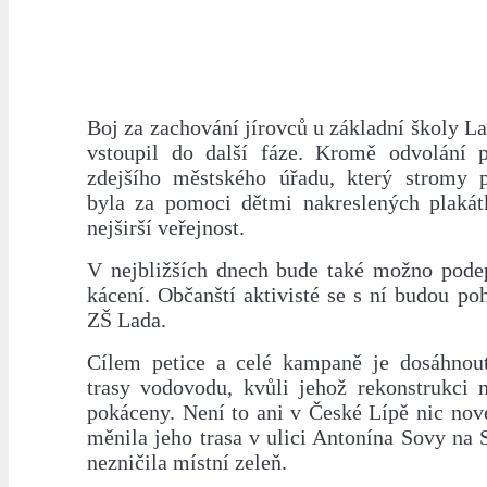
Boj za zachování jírovců u základní školy L
vstoupil do další fáze. Kromě odvolání p
zdejšího městského úřadu, který stromy p
byla za pomoci dětmi nakreslených plaká
nejširší veřejnost.
V nejbližších dnech bude také možno podeps
kácení. Občanští aktivisté se s ní budou p
ZŠ Lada.
Cílem petice a celé kampaně je dosáhnou
trasy vodovodu, kvůli jehož rekonstrukci m
pokáceny. Není to ani v České Lípě nic nov
měnila jeho trasa v ulici Antonína Sovy na 
nezničila místní zeleň.