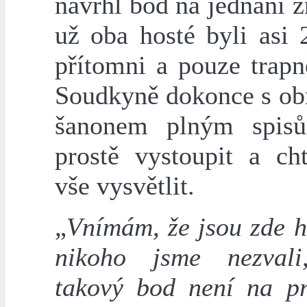
navrhl bod na jednání 
už oba hosté byli asi 
přítomni a pouze trapn
Soudkyně dokonce s o
šanonem plným spisů
prostě vystoupit a ch
vše vysvětlit.
„
Vnímám, že jsou zde h
nikoho jsme nezvali
takový bod není na p