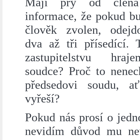
Mají prý od člen
informace, že pokud bu
člověk zvolen, odejd
dva až tři přísedící. 
zastupitelstvu hra
soudce? Proč to nene
předsedovi soudu, a
vyřeší?
Pokud nás prosí o jedn
nevidím důvod mu ne