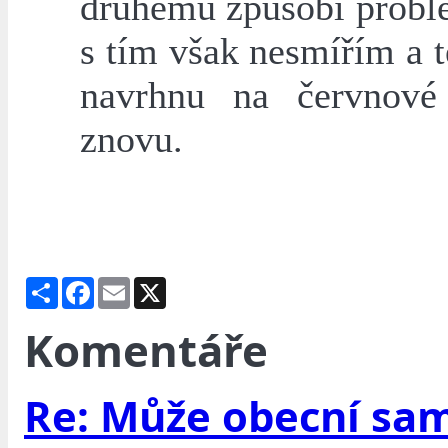
druhému způsobí problé
s tím však nesmířím a 
navrhnu na červnové
znovu.
Share
Facebook
Email
X
Komentáře
Re: Může obecní sa