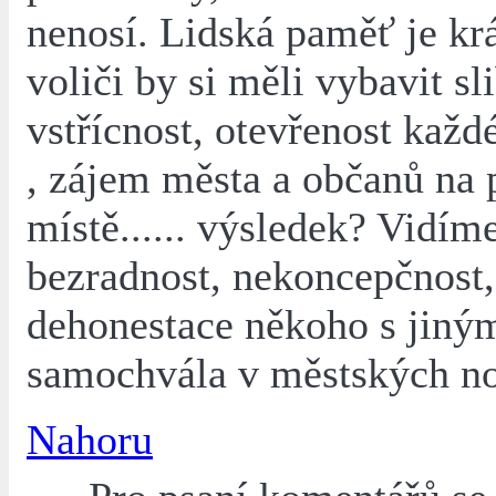
nenosí. Lidská paměť je krá
voliči by si měli vybavit sl
vstřícnost, otevřenost kaž
, zájem města a občanů na
místě...... výsledek? Vidím
bezradnost, nekoncepčnost,
dehonestace někoho s jiný
samochvála v městských no
Nahoru