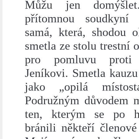
Můžu jen domýšle
přítomnou soudkyní 
samá, která, shodou ok
smetla ze stolu trestní
pro pomluvu proti 
Jeníkovi. Smetla kauz
jako „opilá místosta
Podružným důvodem m
ten, kterým se po h
bránili někteří členové