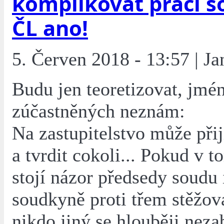
komplikovat práci s
ČL ano!
5. Červen 2018 - 13:57 | Ja
Budu jen teoretizovat, jmé
zúčastněných neznám:
Na zastupitelstvo může přij
a tvrdit cokoli... Pokud v 
stojí názor předsedy soudu
soudkyně proti třem stěžov
nikdo jiný se hlouběji neza