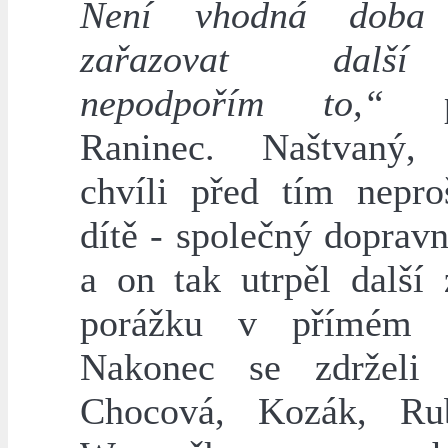
Není vhodná doba
zařazovat dalš
nepodpořím to,“
pr
Raninec. Naštvaný, 
chvíli před tím nepro
dítě - společný doprav
a on tak utrpěl další 
porážku v přímém p
Nakonec se zdrželi 
Chocová, Kozák, Ru