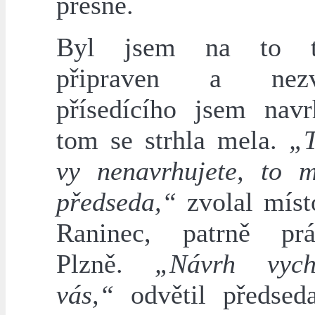
přesně.
Byl jsem na to te
připraven a nezv
přísedícího jsem nav
tom se strhla mela.
„T
vy nenavrhujete, to 
předseda,“
zvolal místo
Raninec, patrně pr
Plzně.
„Návrh vych
vás,“
odvětil předsed