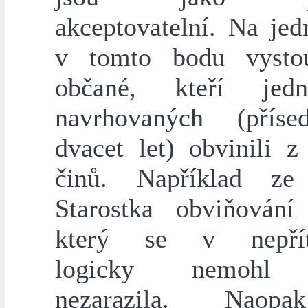
akceptovatelní. Na jed
v tomto bodu vystou
občané, kteří je
navrhovaných (příse
dvacet let) obvinili z
činů. Například ze 
Starostka obviňování
který se v nepřít
logicky nemohl b
nezarazila. Naop