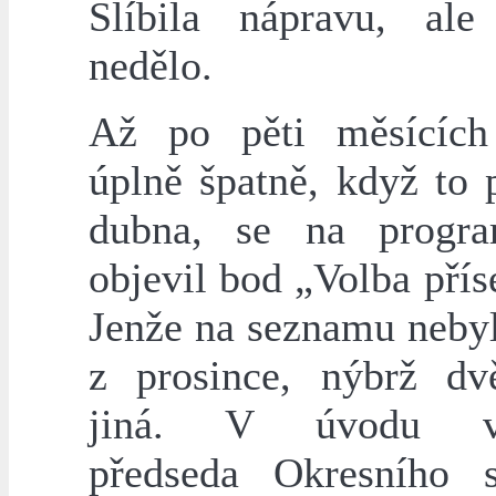
Slíbila nápravu, al
nedělo.
Až po pěti měsících
úplně špatně, když to 
dubna, se na prog
objevil bod „Volba přís
Jenže na seznamu neby
z prosince, nýbrž d
jiná. V úvodu vy
předseda Okresního 