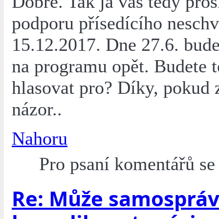
Dobře. Tak já vás tedy pro
podporu přísedícího nesch
15.12.2017. Dne 27.6. bude
na programu opět. Budete t
hlasovat pro? Díky, pokud 
názor..
Nahoru
Pro psaní komentářů s
Re: Může samosprá