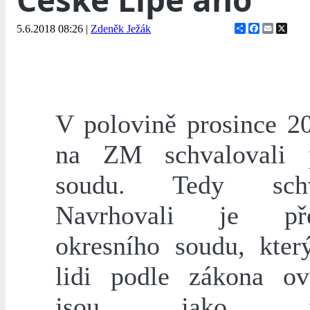
Share
Facebook
Email
X
5.6.2018 08:26
|
Zdeněk Ježák
V polovině prosince 2
na ZM schvalovali p
soudu. Tedy schva
Navrhovali je pře
okresního soudu, kter
lidi podle zákona ov
jsou jako přís