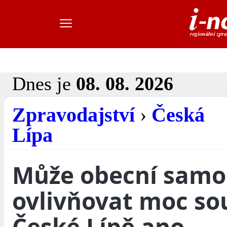
Dnes je
08. 08. 2026
Zpravodajství
›
Česká
Lípa
Může obecní samo
ovlivňovat moc so
České Lípě ano