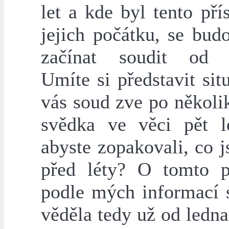
let a kde byl tento pří
jejich počátku, se bud
začínat soudit od z
Umíte si představit sit
vás soud zve po několi
svědka ve věci pět le
abyste zopakovali, co js
před léty? O tomto 
podle mých informací s
věděla tedy už od ledna