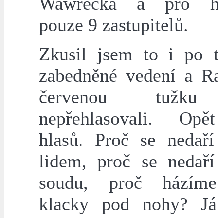
Wawrečka a pro hl
pouze 9 zastupitelů.
Zkusil jsem to i po tř
zabedněné vedení a R
červenou tužku
nepřehlasovali. Opě
hlasů. Proč se nedař
lidem, proč se nedař
soudu, proč házím
klacky pod nohy? Já