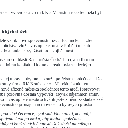
tosti vybere cca 75 mil. Kč. V příštím roce by měla být
hnických služeb
pitelé vznik nové společnosti města Technické služby
telstva vložili zastupitelé areál v Poříční ulici do
dlo a bude jej využívat pro svoji činnost.
uset odsouhlasit Rada města Česká Lípa, a to formou
kladnímu kapitálu. Hodnota areálu byla znaleckým
ba jej upravit, aby mohl sloužit potřebám společnosti. Do
smlouvy firma RK Kouba s.r.o.. Mandátní smlouvu
nově zřízená městská společnost tento areál i spravovat.
zhruba polovina dostala výpověď, zbytek nájemních smluv
odu zastupitelé města schválili ještě změnu zakladatelské
olečnosti o pronájem nemovitostí a bytových prostor.
 polovině července, nyní vkládáme areál, kde májí
stupujeme krok po kroku, aby mohla společnost
ahájení konkrétních činností však závisí na nákupu