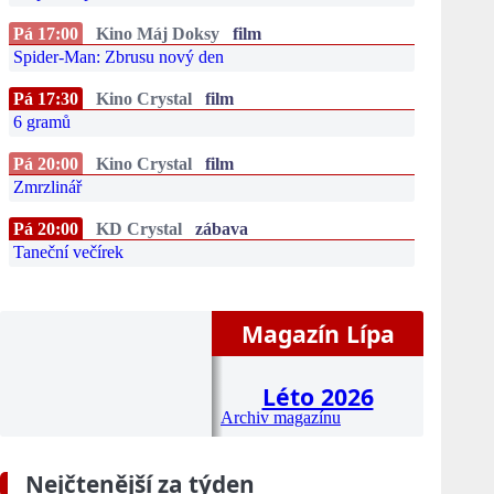
Pá 17:00
Kino Máj Doksy
film
Spider-Man: Zbrusu nový den
Pá 17:30
Kino Crystal
film
6 gramů
Pá 20:00
Kino Crystal
film
Zmrzlinář
Pá 20:00
KD Crystal
zábava
Taneční večírek
Magazín Lípa
Léto 2026
Archiv magazínu
Nejčtenější za týden