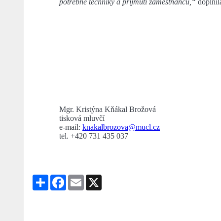
potřebné techniky a přijmutí zaměstnanců,“
doplnil
Mgr. Kristýna Kňákal Brožová
tisková mluvčí
e-mail:
knakalbrozova@mucl.cz
tel. +420 731 435 037
Share
Facebook
Email
X