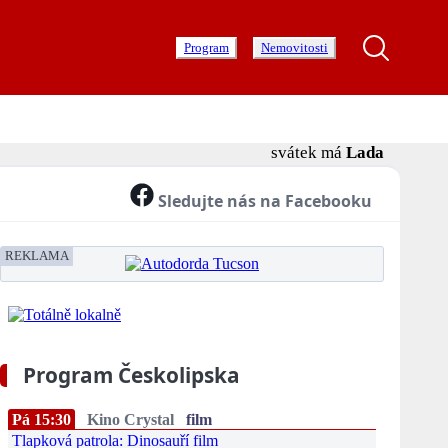
Program
Nemovitosti
svátek má
Lada
Sledujte nás na Facebooku
REKLAMA
Program Českolipska
Pá 15:30
Kino Crystal
film
Tlapková patrola: Dinosauří film