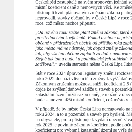
Českolipští zastupitelé na svém srpnovém jednání s
místní koeficient daně z nemovitých věcí. Ke změně 
přistoupili kvůli plánovaným změnám zákona platn
neprovedli, stovky občanů by v České Lípě v roce 20
roce, což město nechce připustit.
„
Od nového roku začne platit změna zákona, která 
prostřednictvím koeficientů. Pokud bychom nepřistou
občané v přidružených obcích od příštího roku zapl
jako město máme nástroje, jak dopad změny zákona 
tak, aby všichni občané zaplatili za daň z nemovitost
Stejně tak tomu bude i u podnikatelských subjektů.
zatěžovali,“
uvedla starostka města Česká Lípa Jitk
Stát v roce 2024 úpravou legislativy změnil rozlož
roku 2025 dochází vlivem této změny k vyšší daňové
Zákonným zrušením možnosti snížit koeficient 2,5 (k
dojde ke zvýšení daňové zátěže u staveb a pozemků
katastrální území nižší sazbu daně, je možné v obec
bude stanoven nižší místní koeficient, což město v 
V případě, že by město Česká Lípa nereagovalo na z
roku 2024, a to u pozemků a staveb pro bydlení. M
na obyvatele, proto přistupuje k vydání obecně záva
rok 2025 je povinný zákonný koeficient podle počt
koeficientu pro vybraná katastrální území se výše da