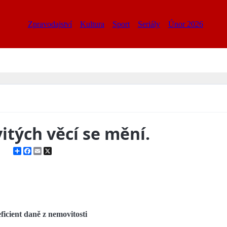
Zpravodajství
Kultura
Sport
Seriály
Únor 2026
itých věcí se mění.
Share
Facebook
Email
X
icient daně z nemovitosti