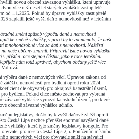
chválili novou obecně závaznou vyhlášku, která upravuje
dvou více než deset let starých vyhlášek zastupitelé
ým od 1.1.2025. Pokud by úpravu vyhlášky zastupitelé
25 zaplatili ještě vyšší daň z nemovitosti než v letošním
zásadně změní způsob výpočtu daně z nemovitosti
pili ke změně vyhlášky, v praxi by to znamenalo, že naši
atí mnohonásobně více za daň z nemovitosti. Naštěstí
na naše občany zmírnit. Připravili jsme novou vyhlášku
i v příštím roce stejnou částku, jako v roce letošním.
 Nepřijde nám totiž správné, abychom občany ještě více
a Volfová.
ení výběru daně z nemovitých věcí. Úpravou zákona od
 zátěži u nemovitostí pro bydlení oproti roku 2024.
oeficient dle obyvatel) pro okrajová katastrální území,
 pro bydlení. Pokud chce město zachovat pro vybraná
ně závazné vyhlášce vymezit katastrální území, pro které
nové obecně závazné vyhlášce učinilo.
měnu legislativy, došlo by k vyšší daňové zátěži oproti
ěsto Česká Lípa nechce přenášet enormní navýšení daně
zné vyhlášky, která tyto změny legislativy koriguje. Pro
u obyvatel pro město Česká Lípa 2,5. Ponížením místního
ně z nemovitých věcí pro obyvatele sníží na stávající