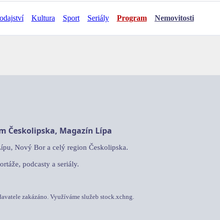
odajství
Kultura
Sport
Seriály
Program
Nemovitosti
am Českolipska, Magazín Lípa
Lípu, Nový Bor a celý region Českolipska.
ortáže, podcasty a seriály.
davatele zakázáno. Využíváme služeb stock.xchng.