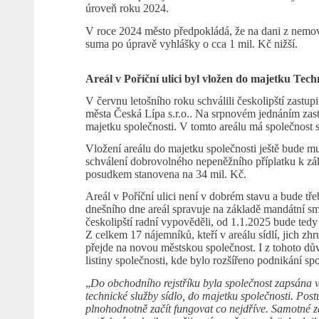
úroveň roku 2024.
V roce 2024 město předpokládá, že na dani z nemovi
suma po úpravě vyhlášky o cca 1 mil. Kč nižší.
Areál v Poříční ulici byl vložen do majetku Tec
V červnu letošního roku schválili českolipští zastu
města Česká Lípa s.r.o.. Na srpnovém jednáním zastupi
majetku společnosti. V tomto areálu má společnost sí
Vložení areálu do majetku společnosti ještě bude m
schválení dobrovolného nepeněžního příplatku k zá
posudkem stanovena na 34 mil. Kč.
Areál v Poříční ulici není v dobrém stavu a bude tře
dnešního dne areál spravuje na základě mandátní 
českolipští radní vypověděli, od 1.1.2025 bude tedy 
Z celkem 17 nájemníků, kteří v areálu sídlí, jich 
přejde na novou městskou společnost. I z tohoto dův
listiny společnosti, kde bylo rozšířeno podnikání sp
„
Do obchodního rejstříku byla společnost zapsána v
technické služby sídlo, do majetku společnosti. Po
plnohodnotně začít fungovat co nejdříve. Samotné z