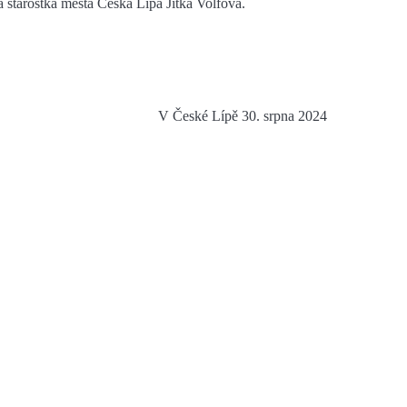
a starostka města Česká Lípa Jitka Volfová.
V České Lípě 30. srpna 2024