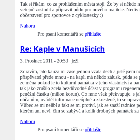
Tak si říkám, co za prohlášením města stojí. Že by si někdo 
veřejně zostudit a připravit půdu pro nového majitele. Nedi
občerstvení pro sportovce z cyklostezky :)
Nahoru
Pro psaní komentářů se
přihlašte
Re: Kaple v Manušicích
3. Prosinec 2011 - 20:53 | ježi
Zdravím, tato kauza mi zase jednou vzala dech a jistě jsem neb
přispěvatel přede mnou - na kapli má někdo zálusk, půda se p
zejména pokud je to kulturní památka v jeho vlastnictví a pa
tak jako zrušilo zcela bezdůvodně účast v programu regenera
peněžní částku (milion korun). Co mne však překvapuje, s ja
občanům, uvádět informace neúplné a zkreslené, to se oprav
Vůbec se mi nelíbí a fakt se mi protiví, jak se snaží radnic
kterém ani neví, čím se zabývá a kolik drobných památek za lé
Nahoru
Pro psaní komentářů se
přihlašte