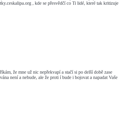
ceskalipa.org , kde se přesvědčí co Ti lidé, které tak kritizuje
říkám, že mne už nic nepřekvapí a stačí si po delší době zase
ována není a nebude, ale že proti í bude i bojovat a napadat Vaše