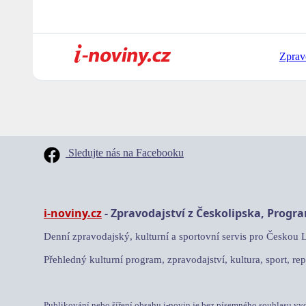
Zprav
Sledujte nás na Facebooku
i-noviny.cz
- Zpravodajství z Českolipska, Progr
Denní zpravodajský, kulturní a sportovní servis pro Českou 
Přehledný kulturní program, zpravodajství, kultura, sport, rep
Publikování nebo šíření obsahu i-novin je bez písemného souhlasu vy