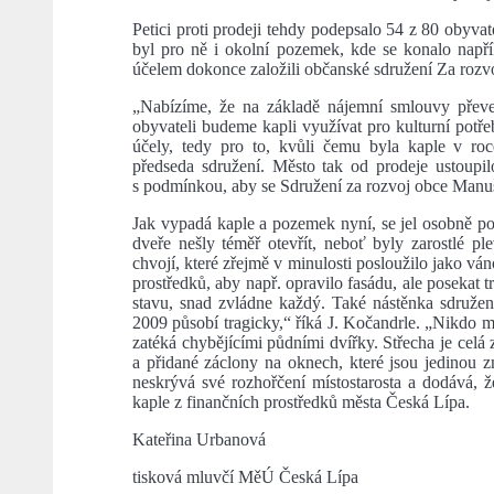
Petici proti prodeji tehdy podepsalo 54 z 80 obyvate
byl pro ně i okolní pozemek, kde se konalo napřík
účelem dokonce založili občanské sdružení Za rozv
„Nabízíme, že na základě nájemní smlouvy převe
obyvateli budeme kapli využívat pro kulturní potřeb
účely, tedy pro to, kvůli čemu byla kaple v roc
předseda sdružení. Město tak od prodeje ustoup
s podmínkou, aby se Sdružení za rozvoj obce Manuš
Jak vypadá kaple a pozemek nyní, se jel osobně pod
dveře nešly téměř otevřít, neboť byly zarostlé ple
chvojí, které zřejmě v minulosti posloužilo jako vá
prostředků, aby např. opravilo fasádu, ale posekat t
stavu, snad zvládne každý. Také nástěnka sdružen
2009 působí tragicky,“ říká J. Kočandrle. „Nikdo m
zatéká chybějícími půdními dvířky. Střecha je celá
a přidané záclony na oknech, které jsou jedinou zm
neskrývá své rozhořčení místostarosta a dodává,
kaple z finančních prostředků města Česká Lípa.
Kateřina Urbanová
tisková mluvčí MěÚ Česká Lípa