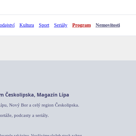
odajství
Kultura
Sport
Seriály
Program
Nemovitosti
am Českolipska, Magazín Lípa
Lípu, Nový Bor a celý region Českolipska.
ortáže, podcasty a seriály.
davatele zakázáno. Využíváme služeb stock.xchng.