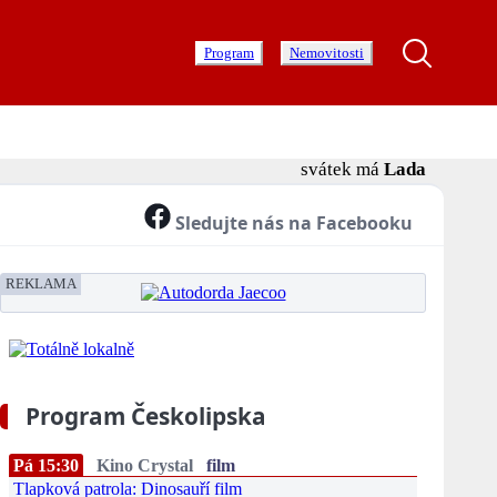
Program
Nemovitosti
svátek má
Lada
Sledujte nás na Facebooku
REKLAMA
Program Českolipska
Pá 15:30
Kino Crystal
film
Tlapková patrola: Dinosauří film