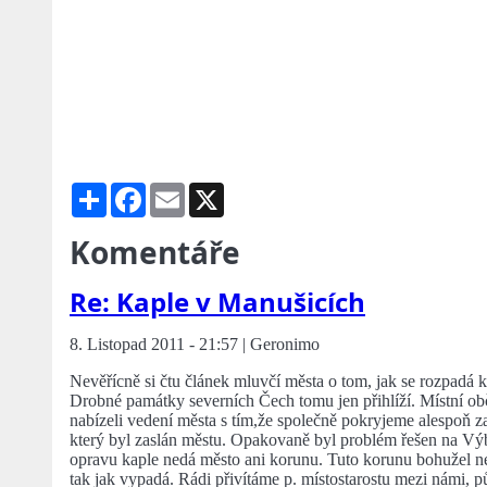
Share
Facebook
Email
X
Komentáře
Re: Kaple v Manušicích
8. Listopad 2011 - 21:57 | Geronimo
Nevěřícně si čtu článek mluvčí města o tom, jak se rozpadá 
Drobné památky severních Čech tomu jen přihlíží. Místní ob
nabízeli vedení města s tím,že společně pokryjeme alespoň z
který byl zaslán městu. Opakovaně byl problém řešen na Výb
opravu kaple nedá město ani korunu. Tuto korunu bohužel ne
tak jak vypadá. Rádi přivítáme p. místostarostu mezi námi, 