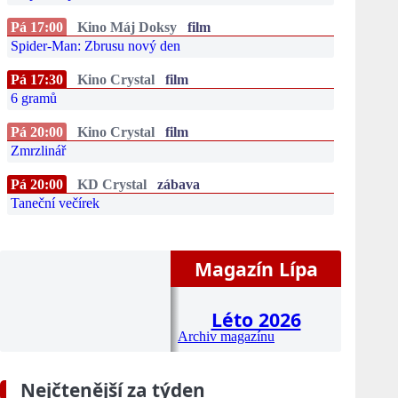
Pá 17:00
Kino Máj Doksy
film
Spider-Man: Zbrusu nový den
Pá 17:30
Kino Crystal
film
6 gramů
Pá 20:00
Kino Crystal
film
Zmrzlinář
Pá 20:00
KD Crystal
zábava
Taneční večírek
Magazín Lípa
Léto 2026
Archiv magazínu
Nejčtenější za týden