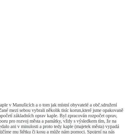
kaple v Manušicích a o tom jak místní obyvatelé a obč.sdružení
čané mezi sebou vybrali několik tisíc korun,které jsme opakovaně
apočetí základních oprav kaple. Byl zpracován rozpočet oprav,
oru pro rozvoj města a památky, vždy s výsledkem tím, že na
dalo ani v minulosti a proto tedy kaple (majetek města) vypadá
půjčíme mu štětku či kosu a může nám pomoci. Spojení na nás