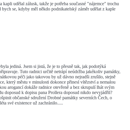
na kapli udělal zálusk, takže je potřeba současné "nájemce" trochu
vil bych se, kdyby měl někdo podnikatelský záměr udělat z kaple
yla jediná. Jsem si jistá, že je to přesně tak, jak podotýká
řipravuje. Tuto radnici určitě netrápí neúdržba jakékoliv památky,
mátkovou péči jako takovou by už dávno nejradši zrušilo, stejně
ce, který městu v minulosti dokonce přinesl vítězství a nemalou
kou arogancí dokáže radnice otevřeně a bez skrupulí lhát svým
du doposud k dopisu pana Prollera doposud nikdo nevyjádřil?
e pošpinit občanské sdružení Drobné památky severních Čech, o
ta své existence už zachránilo.....