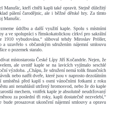
l Manušic, kteří chtěli kapli také opravit. Stejně důležitý
lad pálení čarodějnic, ale i běžné dětské hry. Za tímto
oj Manušic.
zmeme údržbu a další využití kaple. Spolu s místními
y a ve spolupráci s římskokatolickou církví pro sakrální
e 1910 vybudována,“ sliboval tehdy Miroslav Pröller,
ilo a uzavřelo s občanským sdružením nájemní smlouvu
ice o pozemek staralo.
ívat místostarosta České Lípy Jiří Kočandrle. Nejen, že
velem, ale uvnitř kaple se na lavicích vyjímalo seschlé
noční výzdoba. „Chápu, že sdružení nemá tolik finančních
rávník nebo natřít dveře, které jsou v naprosto dezolátním
í umístěná před kaplí s osmi vánočními fotkami z roku
ěstu ani nenahlásil utržený hromosvod, nebo že do kaple
 zarostlá mechem, vnitřek kaple je absolutně neudržovaný
ěnou za poslední tři roky, kapli dostatečně nezvelebí,“
 že bude prosazovat ukončení nájemní smlouvy a opravu