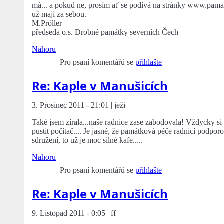
má... a pokud ne, prosím ať se podívá na stránky www.pamatky.
už mají za sebou.
M.Pröller
předseda o.s. Drobné památky severních Čech
Nahoru
Pro psaní komentářů se
přihlašte
Re: Kaple v Manušicích
3. Prosinec 2011 - 21:01 | ježi
Také jsem zírala...naše radnice zase zabodovala! Vždycky si 
pustit počítač.... Je jasné, že památková péče radnicí podpor
sdružení, to už je moc silné kafe.....
Nahoru
Pro psaní komentářů se
přihlašte
Re: Kaple v Manušicích
9. Listopad 2011 - 0:05 | ff