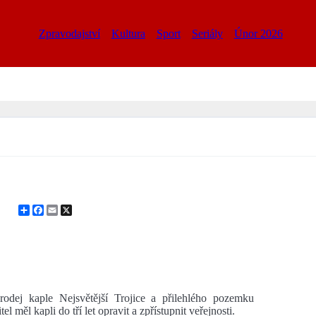
Zpravodajství
Kultura
Sport
Seriály
Únor 2026
Share
Facebook
Email
X
odej kaple Nejsvětější Trojice a přilehlého pozemku
měl kapli do tří let opravit a zpřístupnit veřejnosti.