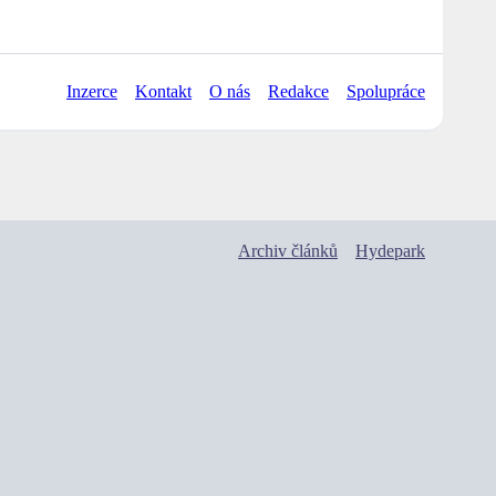
Inzerce
Kontakt
O nás
Redakce
Spolupráce
Archiv článků
Hydepark