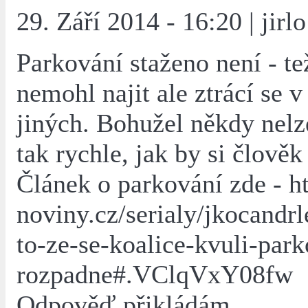
29. Září 2014 - 16:20 | jirlo
Parkování staženo není - te
nemohl najit ale ztrácí se 
jiných. Bohužel někdy nel
tak rychle, jak by si člověk 
Článek o parkování zde - h
noviny.cz/serialy/jkocandr
to-ze-se-koalice-kvuli-park
rozpadne#.VClqVxY08fw
Odpověď přikládám...