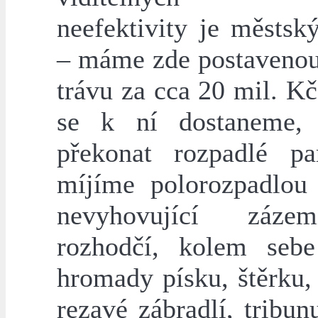
neefektivity je městsk
– máme zde postaveno
trávu za cca 20 mil. Kč
se k ní dostaneme,
překonat rozpadlé par
míjíme polorozpadlou
nevyhovující záz
rozhodčí, kolem seb
hromady písku, štěrku,
rezavé zábradlí, tribun