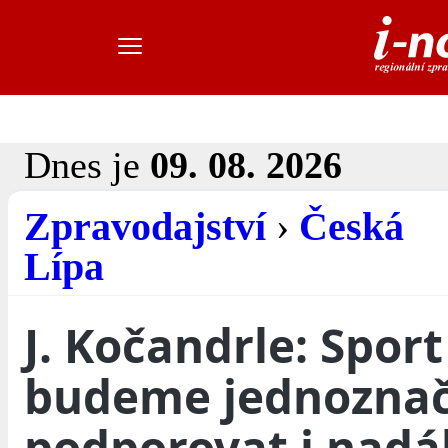
Dnes je
09. 08. 2026
Zpravodajství
›
Česká
Lípa
J. Kočandrle: Sport
budeme jednozna
podporovat i nadá