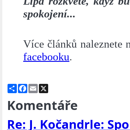
Lípa rozkvete, když bu
spokojení...
Více článků naleznete 
facebooku
.
Share
Facebook
Email
X
Komentáře
Re: J. Kočandrle: Spo