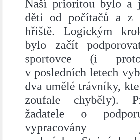
Naší prioritou bylo a 
děti od počítačů a z 
hřiště. Logickým kr
bylo začít podporova
sportovce (i pro
v posledních letech vy
dva umělé trávníky, kt
zoufale chyběly). P
žadatele o podpo
vypracovány je