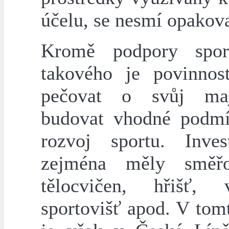
účelu, se nesmí opakova
Kromě podpory spor
takového je povinnos
pečovat o svůj ma
budovat vhodné podm
rozvoj sportu. Inve
zejména měly směř
tělocvičen, hřišť, 
sportovišť apod. V tom