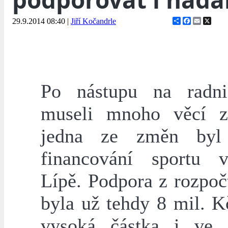
Share
Facebook
Email
X
29.9.2014 08:40
|
Jiří Kočandrle
Po nástupu na radni
museli mnoho věcí z
jedna ze změn byl
financování sportu 
Lípě. Podpora z rozpoč
byla už tehdy 8 mil. K
vysoká částka i ve 