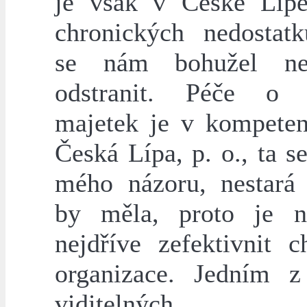
je však v České Líp
chronických nedostatk
se nám bohužel nep
odstranit. Péče o 
majetek je v kompeten
Česká Lípa, p. o., ta se
mého názoru, nestará 
by měla, proto je n
nejdříve zefektivnit c
organizace. Jedním z
viditelných př