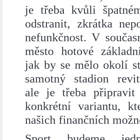
je třeba kvůli špatné
odstranit, zkrátka nep
nefunkčnost. V součas
město hotové základní
jak by se mělo okolí s
samotný stadion revita
ale je třeba připravit
konkrétní variantu, kt
našich finančních možn
Sport budeme jedn