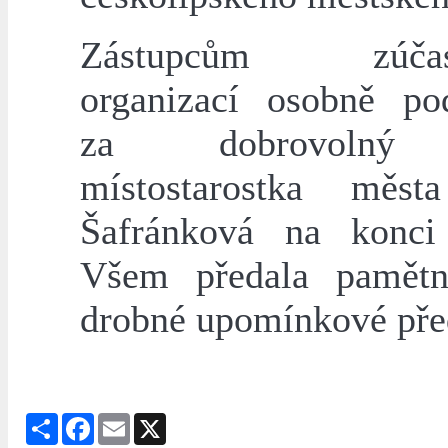
Zástupcům zúčast
organizací osobně po
za dobrovolný 
místostarostka měst
Šafránková na konci
Všem předala pamětn
drobné upomínkové př
Share
Facebook
Email
X