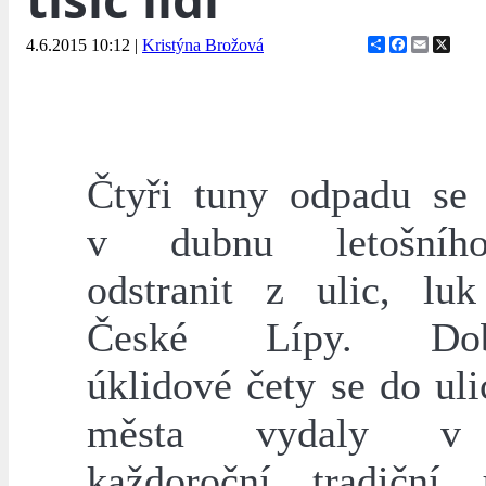
Share
Facebook
Email
X
4.6.2015 10:12
|
Kristýna Brožová
Čtyři tuny odpadu se 
v dubnu letošníh
odstranit z ulic, lu
České Lípy. Dobr
úklidové čety se do ul
města vydaly v
každoroční tradiční 