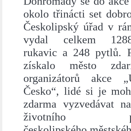
Dohromady se do akce 
okolo třinácti set dobr
Českolipský úřad v rá
vydal celkem 128
rukavic a 248 pytlů.
získalo město zd
organizátorů akce „
Česko“, lidé si je moh
zdarma vyzvedávat n
životního pros
českolipského městskéh