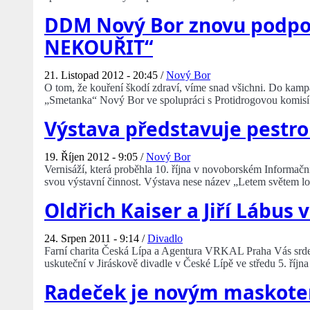
DDM Nový Bor znovu podpoř
NEKOUŘIT“
21. Listopad 2012 - 20:45 /
Nový Bor
O tom, že kouření škodí zdraví, víme snad všichni. Do kampan
„Smetanka“ Nový Bor ve spolupráci s Protidrogovou komis
Výstava představuje pestr
19. Říjen 2012 - 9:05 /
Nový Bor
Vernisáží, která proběhla 10. října v novoborském Informa
svou výstavní činnost. Výstava nese název „Letem světem l
Oldřich Kaiser a Jiří Lábus 
24. Srpen 2011 - 9:14 /
Divadlo
Farní charita Česká Lípa a Agentura VRKAL Praha Vás srdeč
uskuteční v Jiráskově divadle v České Lípě ve středu 5. říjn
Radeček je novým maskotem