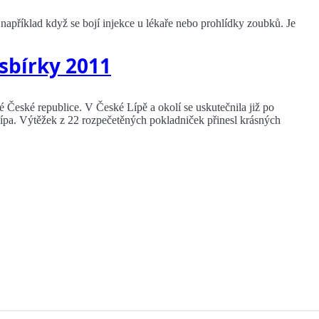
 například když se bojí injekce u lékaře nebo prohlídky zoubků. Je
sbírky 2011
lé České republice. V České Lípě a okolí se uskutečnila již po
Lípa. Výtěžek z 22 rozpečetěných pokladniček přinesl krásných