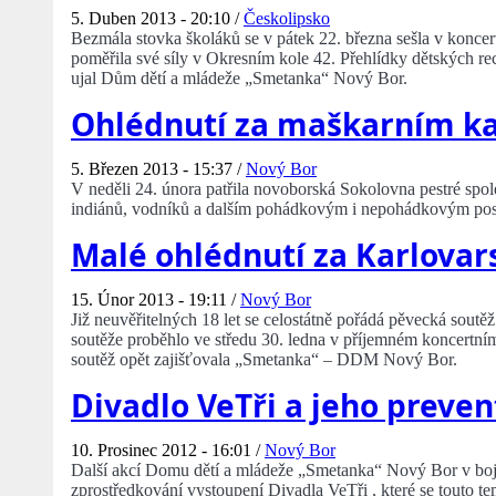
5. Duben 2013 - 20:10 /
Českolipsko
Bezmála stovka školáků se v pátek 22. března sešla v konce
poměřila své síly v Okresním kole 42. Přehlídky dětských reci
ujal Dům dětí a mládeže „Smetanka“ Nový Bor.
Ohlédnutí za maškarním k
5. Březen 2013 - 15:37 /
Nový Bor
V neděli 24. února patřila novoborská Sokolovna pestré společ
indiánů, vodníků a dalším pohádkovým i nepohádkovým posta
Malé ohlédnutí za Karlova
15. Únor 2013 - 19:11 /
Nový Bor
Již neuvěřitelných 18 let se celostátně pořádá pěvecká sout
soutěže proběhlo ve středu 30. ledna v příjemném koncertní
soutěž opět zajišťovala „Smetanka“ – DDM Nový Bor.
Divadlo VeTři a jeho preve
10. Prosinec 2012 - 16:01 /
Nový Bor
Další akcí Domu dětí a mládeže „Smetanka“ Nový Bor v boji 
zprostředkování vystoupení Divadla VeTři , které se touto t