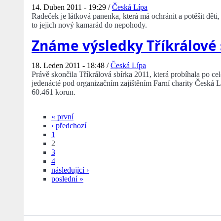
14. Duben 2011 - 19:29 /
Česká Lípa
Radeček je látková panenka, která má ochránit a potěšit děti,
to jejich nový kamarád do nepohody.
Známe výsledky Tříkrálové 
18. Leden 2011 - 18:48 /
Česká Lípa
Právě skončila Tříkrálová sbírka 2011, která probíhala po ce
jedenácté pod organizačním zajištěním Farní charity Česká 
60.461 korun.
« první
‹ předchozí
1
2
3
4
následující ›
poslední »