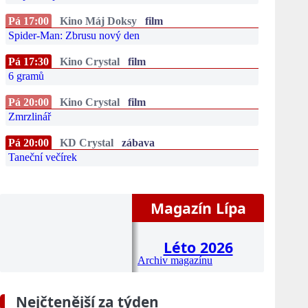
Pá 17:00
Kino Máj Doksy
film
Spider-Man: Zbrusu nový den
Pá 17:30
Kino Crystal
film
6 gramů
Pá 20:00
Kino Crystal
film
Zmrzlinář
Pá 20:00
KD Crystal
zábava
Taneční večírek
Magazín Lípa
Léto 2026
Archiv magazínu
Nejčtenější za týden