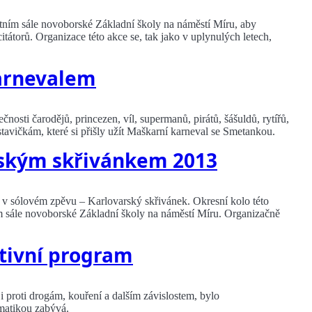
rtním sále novoborské Základní školy na náměstí Míru, aby
tátorů. Organizace této akce se, tak jako v uplynulých letech,
arnevalem
nosti čarodějů, princezen, víl, supermanů, pirátů, šášuldů, rytířů,
vičkám, které si přišly užít Maškarní karneval se Smetankou.
rským skřivánkem 2013
ěž v sólovém zpěvu – Karlovarský skřivánek. Okresní kolo této
m sále novoborské Základní školy na náměstí Míru. Organizačně
ntivní program
proti drogám, kouření a dalším závislostem, bylo
ematikou zabývá.