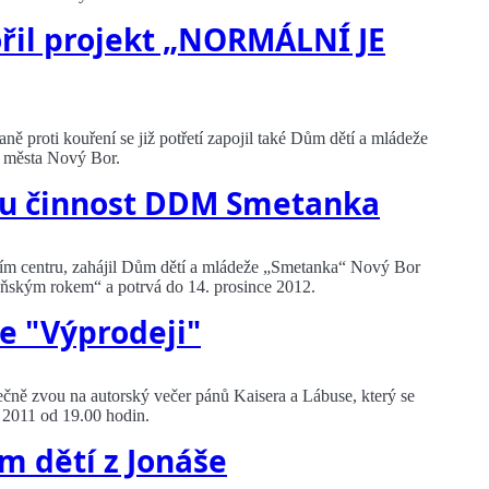
il projekt „NORMÁLNÍ JE
ě proti kouření se již potřetí zapojil také Dům dětí a mládeže
í města Nový Bor.
ou činnost DDM Smetanka
čním centru, zahájil Dům dětí a mládeže „Smetanka“ Nový Bor
oňským rokem“ a potrvá do 14. prosince 2012.
ve "Výprodeji"
ně zvou na autorský večer pánů Kaisera a Lábuse, který se
a 2011 od 19.00 hodin.
 dětí z Jonáše