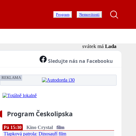
Program
Nemovitosti
svátek má
Lada
Sledujte nás na Facebooku
REKLAMA
Program Českolipska
Pá 15:30
Kino Crystal
film
Tlapková patrola: Dinosauří film