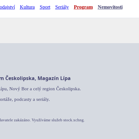
odajství
Kultura
Sport
Seriály
Program
Nemovitosti
am Českolipska, Magazín Lípa
Lípu, Nový Bor a celý region Českolipska.
ortáže, podcasty a seriály.
davatele zakázáno. Využíváme služeb stock.xchng.