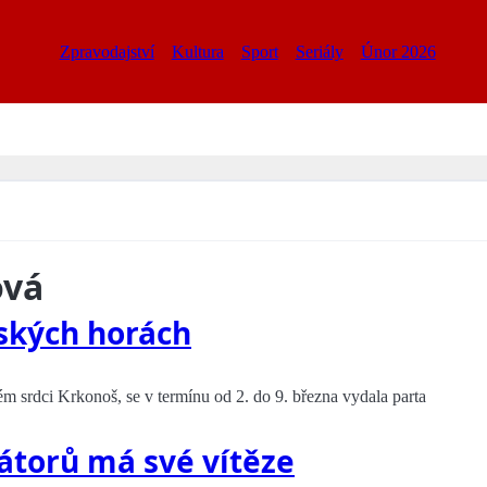
Zpravodajství
Kultura
Sport
Seriály
Únor 2026
ová
ských horách
m srdci Krkonoš, se v termínu od 2. do 9. března vydala parta
tátorů má své vítěze