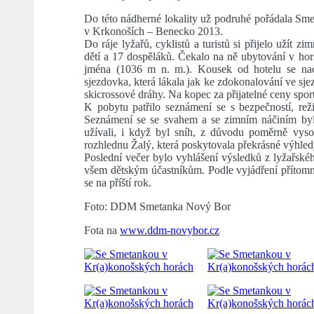
Do této nádherné lokality už podruhé pořádala Sm
v Krkonoších – Benecko 2013.
Do ráje lyžařů, cyklistů a turistů si přijelo užít 
dětí a 17 dospěláků. Čekalo na ně ubytování v hor
jména (1036 m n. m.). Kousek od hotelu se nac
sjezdovka, která lákala jak ke zdokonalování ve sj
skicrossové dráhy. Na kopec za přijatelné ceny spo
K pobytu patřilo seznámení se s bezpečností, rež
Seznámení se se svahem a se zimním náčiním byl
užívali, i když byl sníh, z důvodu poměrně vyso
rozhlednu Žalý, která poskytovala překrásné výhledy
Poslední večer bylo vyhlášení výsledků z lyžařsk
všem dětským účastníkům. Podle vyjádření přítomnýc
se na příští rok.
Foto: DDM Smetanka Nový Bor
Fota na
www.ddm-novybor.cz