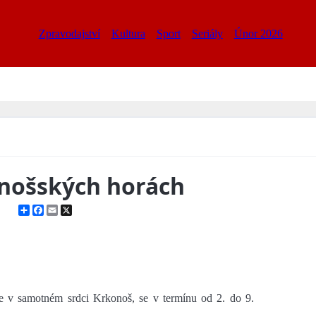
Zpravodajství
Kultura
Sport
Seriály
Únor 2026
onošských horách
Share
Facebook
Email
X
e v samotném srdci Krkonoš, se v termínu od 2. do 9.