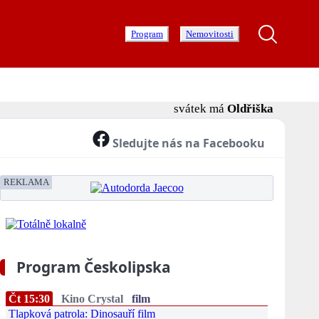
Program
Nemovitosti
svátek má
Oldřiška
Sledujte nás na Facebooku
REKLAMA
Program Českolipska
Čt 15:30
Kino Crystal
film
Tlapková patrola: Dinosauří film