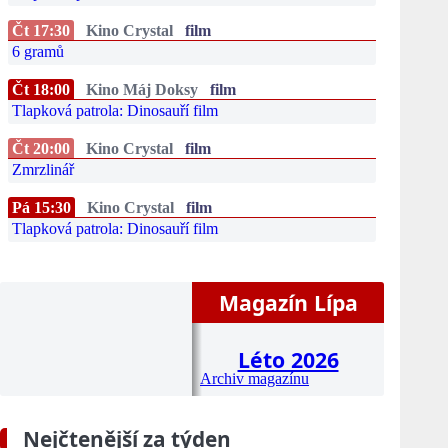
Čt 17:30
Kino Crystal
film
6 gramů
Čt 18:00
Kino Máj Doksy
film
Tlapková patrola: Dinosauří film
Čt 20:00
Kino Crystal
film
Zmrzlinář
Pá 15:30
Kino Crystal
film
Tlapková patrola: Dinosauří film
Magazín Lípa
Léto 2026
Archiv magazínu
Nejčtenější za týden