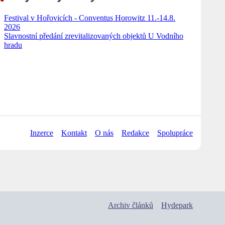
Festival v Hořovicích - Conventus Horowitz 11.-14.8.
2026
Slavnostní předání zrevitalizovaných objektů U Vodního
hradu
Inzerce
Kontakt
O nás
Redakce
Spolupráce
Archiv článků
Hydepark