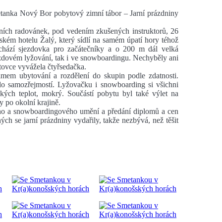
etanka Nový Bor pobytový zimní tábor – Jarní prázdniny
zimních radovánek, pod vedením zkušených instruktorů, 26
ském hotelu Žalý, který sídlí na samém úpatí hory téhož
hází sjezdovka pro začátečníky a o 200 m dál velká
ezdovém lyžování, tak i ve snowboardingu. Nechyběly ani
rtovce vyvážela čtyřsedačka.
imem ubytování a rozdělení do skupin podle zdatnosti.
o samozřejmostí. Lyžovačku i snowboarding si všichni
kých teplot, mokrý. Součástí pobytu byl také výlet na
 po okolní krajině.
ého a snowboardingového umění a předání diplomů a cen
h se jarní prázdniny vydařily, takže nezbývá, než těšit