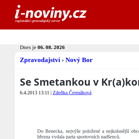
Dnes je
06. 08. 2026
Zpravodajství
›
Nový Bor
Se Smetankou v Kr(a)k
6.4.2013 13:11
|
Zdeňka Čermáková
Do Benecka, nejvýše položené a nejkrásnější obc
března vydala parta sportovních nadšenců.