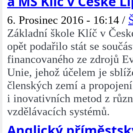
a MŠ Klíč v České L
6. Prosinec 2016 - 16:14 /
Základní škole Klíč v Česk
opět podařilo stát se součás
financovaného ze zdrojů E
Unie, jehož účelem je sblíž
členských zemí a propojení
i inovativních metod z růz
vzdělávacích systémů.
Anglický příměstsk