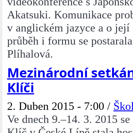
videokonference s Japonsk
Akatsuki. Komunikace prob
v anglickém jazyce a o její
průběh i formu se postarala
Plíhalová.
Mezinárodní setkán
Klíči
2. Duben 2015 - 7:00 /
Ško
Ve dnech 9.–14. 3. 2015 s
Klíč v České Lípě stala hos