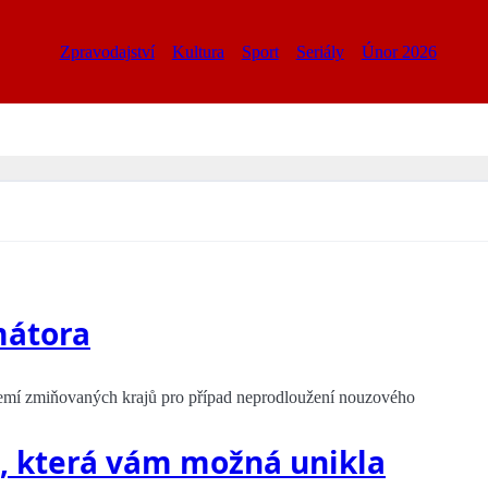
Zpravodajství
Kultura
Sport
Seriály
Únor 2026
mátora
zemí zmiňovaných krajů pro případ neprodloužení nouzového
, která vám možná unikla