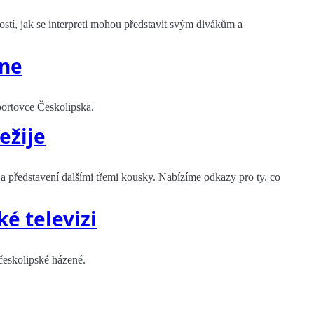
stí, jak se interpreti mohou představit svým divákům a
ine
portovce Českolipska.
ežije
a představení dalšími třemi kousky. Nabízíme odkazy pro ty, co
é televizi
 českolipské házené.