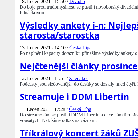
18. Leden 2021 - 15:50 /
Divadlo
Do boje proti trudomyslnosti se pustil i novoborský divade
Pilnáčkovou.
Výsledky ankety i-n: Nejlep
starosta/starostka
13. Leden 2021 - 14:10 /
Česká Lípa
Po naplnění kapacity dotazníku přinášíme výsledky ankety o n
Nejčtenější články prosince
12. Leden 2021 - 11:51 /
Z redakce
Podcasty jsou sledovanější, do desítky se dostaly hned čtyři.
Streamuje i DDM Libertin
11. Leden 2021 - 17:28 /
Česká Lípa
Do streamování se pustil i DDM Libertin a chce nám tím pře
vousatých. Nabízíme odkaz na záznam:
Tříkrálový koncert žáků ZU