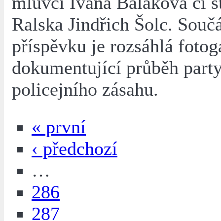
mluvčí Ivana Baláková či s
Ralska Jindřich Šolc. Součá
příspěvku je rozsáhlá fotog
dokumentující průběh party
policejního zásahu.
« první
‹ předchozí
…
286
287