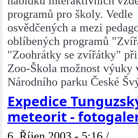
nabídku interaktivních vzd
programů pro školy. Vedle
osvědčených a mezi pedag
oblíbených programů "Zvíř
"Zoohrátky se zvířátky" při
Zoo-Škola možnost výuky v
Národního parku České Švý
Expedice Tunguzsk
meteorit - fotogale
6. Říjen 2003 - 5:16 /