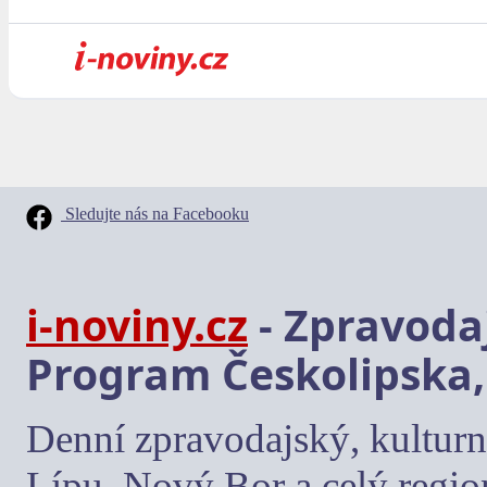
Sledujte nás na Facebooku
i-noviny.cz
- Zpravodaj
Program Českolipska,
Denní zpravodajský, kulturn
Lípu, Nový Bor a celý regio