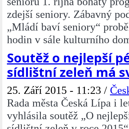
seniorů 1. října bohatý pro
zdejší seniory. Zábavný po
„Mládí baví seniory“ prob
hodin v sále kulturního do
Soutěž o nejlepší pé
sídlištní zeleň má s
25. Září 2015 - 11:23 /
Čes
Rada města Česká Lípa i le
vyhlásila soutěž „O nejlepš
sídlištní zeleň v roce 2015“