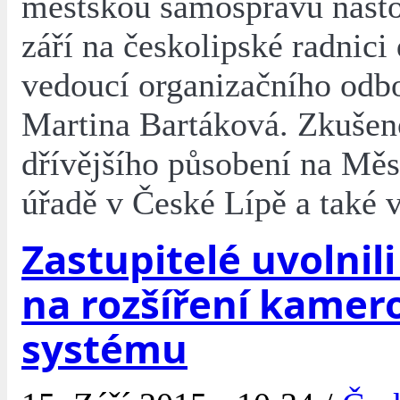
městskou samosprávu nasto
září na českolipské radnici
vedoucí organizačního odbo
Martina Bartáková. Zkušeno
dřívějšího působení na Mě
úřadě v České Lípě a také 
Zastupitelé uvolnil
na rozšíření kamer
systému