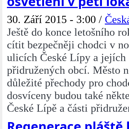
osvětlení v pěti lok
30. Září 2015 - 3:00 /
Česk
Ještě do konce letošního r
cítit bezpečněji chodci v n
ulicích České Lípy a jejích
přidružených obcí. Město n
důležité přechody pro chod
dosvíceny budou také někte
České Lípě a části přidruže
Regenerace pláště