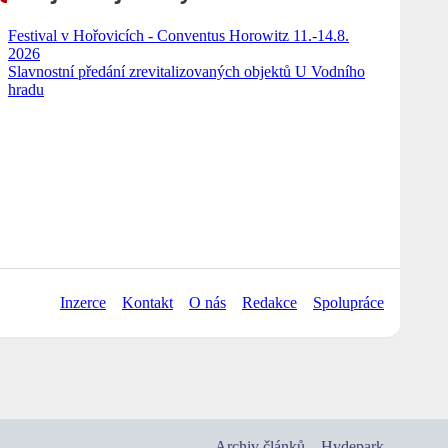
Festival v Hořovicích - Conventus Horowitz 11.-14.8.
2026
Slavnostní předání zrevitalizovaných objektů U Vodního
hradu
Inzerce
Kontakt
O nás
Redakce
Spolupráce
Archiv článků
Hydepark