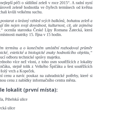
ejlepší péči o sídlištní zeleň v roce 2015“. A radní nyní
 úroveň zeleně hodnotila ve čtyřech termínech od května
chali kvůli velkému suchu.
 postarat o krásný vzhled svých balkónů, bohatou zeleň a
í tím nejen svoji dovednost, kulturnost, cit, ale zejména
,“
ocenila starostka České Lípy Romana Žatecká, která
místnosti matriky 15. října v 15 hodin.
ém termínu a o konečném umístění rozhodoval průměr
ické, estetické a biologické znaky hodnotícího objektu,“
ucí odboru technické správy majetku.
ednoho více než vloni, z toho osm soutěžících z lokality
ičáku, stejně tolik z Velkého Špičáku a šest soutěžících
 Holý vrch a Kopeček.
ní cenu a navíc poukaz na zahradnické potřeby, které si
cnou cenu z nabídky informačního centra města.
e lokalit (první místa):
a, Pihelská ulice
ecká ulice