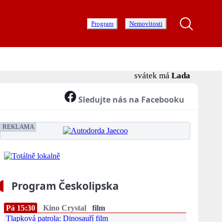
Program
Nemovitosti
svátek má
Lada
Sledujte nás na Facebooku
REKLAMA
Program Českolipska
Pá 15:30
Kino Crystal
film
Tlapková patrola: Dinosauří film