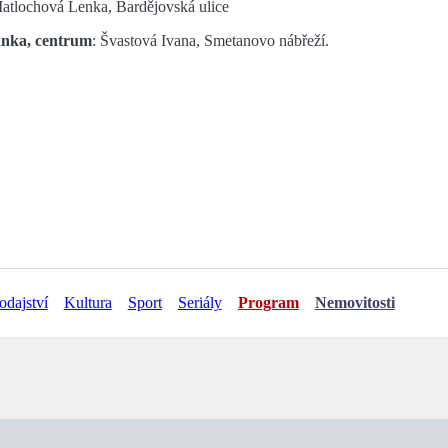
atlochová Lenka, Bardějovská ulice
anka, centrum
: Švastová Ivana, Smetanovo nábřeží.
odajství
Kultura
Sport
Seriály
Program
Nemovitosti