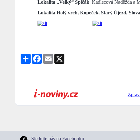
Lokalita „Velký“ Špičák
: Kadlecová Naděžda a M
Lokalita Holý vrch, Kopeček, Starý Újezd, Slov
Share
Facebook
Email
X
Zprav
Sledujte nás na Facebooku