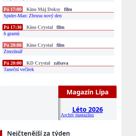
Pá 17:00
Kino Máj Doksy
film
Spider-Man: Zbrusu nový den
Pá 17:30
Kino Crystal
film
6 gramů
Pá 20:00
Kino Crystal
film
Zmrzlinář
Pá 20:00
KD Crystal
zábava
Taneční večírek
Magazín Lípa
Léto 2026
Archiv magazínu
Nejčtenější za týden