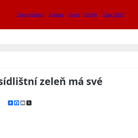
Zpravodajství
Kultura
Sport
Seriály
Únor 2026
sídlištní zeleň má své
Share
Facebook
Email
X