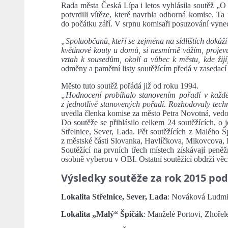
Rada města Česká Lípa i letos vyhlásila soutěž „O n
potvrdili vítěze, které navrhla odborná komise. Ta
do počátku září. V srpnu komisaři posuzování vyne
„Spoluobčanů, kteří se zejména na sídlištích dokáží
květinové kouty u domů, si nesmírně vážím, projevuj
vztah k sousedům, okolí a vůbec k městu, kde žijí
odměny a pamětní listy soutěžícím předá v zasedací 
Město tuto soutěž pořádá již od roku 1994.
„Hodnocení probíhalo stanovením pořadí v každ
z jednotlivě stanovených pořadí. Rozhodovaly techn
uvedla členka komise za město Petra Novotná, vedo
Do soutěže se přihlásilo celkem 24 soutěžících, o j
Střelnice, Sever, Lada. Pět soutěžících z Malého Šp
z městské části Slovanka, Havlíčkova, Mikovcova,
Soutěžící na prvních třech místech získávají peněž
osobně vyberou v OBI. Ostatní soutěžící obdrží vě
Výsledky soutěže za rok 2015 podl
Lokalita Střelnice, Sever, Lada
: Nováková Ludmil
Lokalita „Malý“ Špičák
: Manželé Portovi, Zhořel