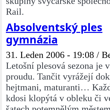
skupiny švýcarské společno
Rail.
Absolventský ples
gymnázia
31. Leden 2006 - 19:08 /
Be
Letošní plesová sezona je 
proudu. Tančit vyrážejí dok
hejtmani, maturanti… Kaž
kdosi klopýtá v obleku či v
šatech potemnělým městem